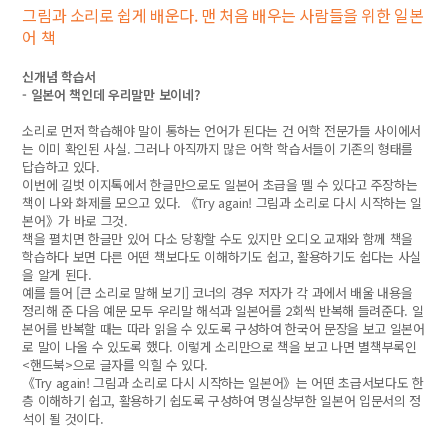
그림과 소리로 쉽게 배운다. 맨 처음 배우는 사람들을 위한 일본
어 책
신개념 학습서
- 일본어 책인데 우리말만 보이네?
소리로 먼저 학습해야 말이 통하는 언어가 된다는 건 어학 전문가들 사이에서
는 이미 확인된 사실. 그러나 아직까지 많은 어학 학습서들이 기존의 형태를
답습하고 있다.
이번에 길벗 이지톡에서 한글만으로도 일본어 초급을 뗄 수 있다고 주장하는
책이 나와 화제를 모으고 있다. 《Try again! 그림과 소리로 다시 시작하는 일
본어》가 바로 그것.
책을 펼치면 한글만 있어 다소 당황할 수도 있지만 오디오 교재와 함께 책을
학습하다 보면 다른 어떤 책보다도 이해하기도 쉽고, 활용하기도 쉽다는 사실
을 알게 된다.
예를 들어 [큰 소리로 말해 보기] 코너의 경우 저자가 각 과에서 배울 내용을
정리해 준 다음 예문 모두 우리말 해석과 일본어를 2회씩 반복해 들려준다. 일
본어를 반복할 때는 따라 읽을 수 있도록 구성하여 한국어 문장을 보고 일본어
로 말이 나올 수 있도록 했다. 이렇게 소리만으로 책을 보고 나면 별책부록인
<핸드북>으로 글자를 익힐 수 있다.
《Try again! 그림과 소리로 다시 시작하는 일본어》는 어떤 초급서보다도 한
층 이해하기 쉽고, 활용하기 쉽도록 구성하여 명실상부한 일본어 입문서의 정
석이 될 것이다.