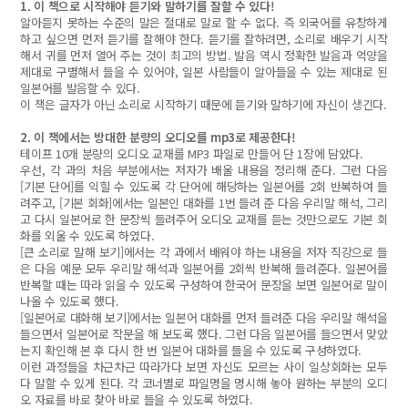
1.
이 책으로 시작해야
듣기와 말하기를 잘할 수 있다!
알아듣지 못하는 수준의 말은 절대로 말로 할 수 없다. 즉 외국어를 유창하게
하고 싶으면 먼저 듣기를 잘해야 한다. 듣기를 잘하려면, 소리로 배우기 시작
해서 귀를 먼저 열어 주는 것이 최고의 방법. 발음 역시 정확한 발음과 억양을
제대로 구별해서 들을 수 있어야, 일본 사람들이 알아들을 수 있는 제대로 된
일본어를 발음할 수 있다.
이 책은 글자가 아닌 소리로 시작하기 때문에 듣기와 말하기에 자신이 생긴다.
2.
이 책에서는
방대한 분량의 오디오를 mp3로 제공한다!
테이프 10개 분량의 오디오 교재를 MP3 파일로 만들어 단 1장에 담았다.
우선, 각 과의 처음 부분에서는 저자가 배울 내용을 정리해 준다. 그런 다음
[기본 단어]를 익힐 수 있도록 각 단어에 해당하는 일본어를 2회 반복하여 들
려주고, [기본 회화]에서는 일본인 대화를 1번 들려 준 다음 우리말 해석, 그리
고 다시 일본어로 한 문장씩 들려주어 오디오 교재를 듣는 것만으로도 기본 회
화를 외울 수 있도록 하였다.
[큰 소리로 말해 보기]에서는 각 과에서 배워야 하는 내용을 저자 직강으로 들
은 다음 예문 모두 우리말 해석과 일본어를 2회씩 반복해 들려준다. 일본어를
반복할 때는 따라 읽을 수 있도록 구성하여 한국어 문장을 보면 일본어로 말이
나올 수 있도록 했다.
[일본어로 대화해 보기]에서는 일본어 대화를 먼저 들려준 다음 우리말 해석을
들으면서 일본어로 작문을 해 보도록 했다. 그런 다음 일본어를 들으면서 맞았
는지 확인해 본 후 다시 한 번 일본어 대화를 들을 수 있도록 구성하였다.
이런 과정들을 차근차근 따라가다 보면 자신도 모르는 사이 일상회화는 모두
다 말할 수 있게 된다. 각 코너별로 파일명을 명시해 놓아 원하는 부분의 오디
오 자료를 바로 찾아 바로 들을 수 있도록 하였다.