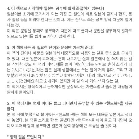
4.
이 책으로 시작해야
일본어 공부에 쉽게 좌절하지 않는다!
일본어를 초기에 포기하게 되는 가장 큰 원인이 바로 일본어 글자나 한자, 동
사 활용 등을 외워야 한다는 것이다. 이는 손으로 쓰는 공부 방식 때문에 일어
나는 것.
이 책은 문장을 통째로 공부하기 때문에 따로 글자나 문법을 공부하지 않아도
되므로 일본어를 쉽게 포기하지 않게 한다.
5.
이 책에서는
꼭 필요한 단어와 문장만 가르쳐 준다!
이 책의 단어나 예문은 일본에서 대중적으로 사용되는 말을 중심으로 구성되
어 있다. 다른 일본어 교재에는 흔히 나오지만 실제 일본에서 잘 쓰지 않는 말
은 삭제한 것도 이 책의 미덕. 예를 들어 ‘애인’이라는 단어로 흔히 소개가 되
는 ?人[こいびと]라는 말은 실제 생활에서는 쓰는 일이 거의 없다. 그리고 대
부분의 책에서 ありがとうございます(감사합니다)의 대답으로 どういたし
まして(천만에요)라고 소개되어 있지만 이 말 역시 거의 쓰지 않는 말.
이 책에서는 형식적이고 문어체적인 문장보다는 자연스럽고 솔직한 내용들이
알차게 들어있다.
5.
이 책에서는
언제 어디든 들고 다니면서 공부할 수 있는 <핸드북>을 제공
한다.
본 책 뒤에 부록으로 붙어있는 <핸드북>에는 책의 모든 내용을 일본어로 정리
해 놓았다. 본 책을 소리로 한 번 끝냈다면 <핸드북>을 떼어 들고 다니면서 오
디오 교재와 함께 공부하면 일본어 실력 향상에 큰 도움을 줄 것이다.
* 양해 말씀 드립니다.*