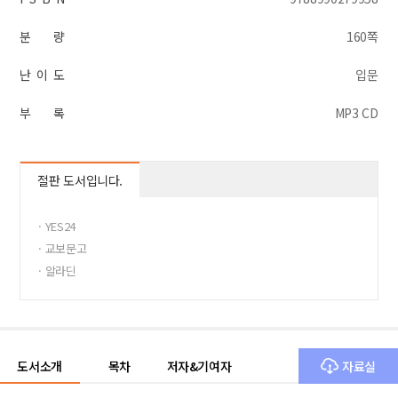
분 량
160쪽
난 이 도
입문
부 록
MP3 CD
절판 도서입니다.
· YES24
· 교보문고
· 알라딘
도서소개
목차
저자&기여자
자료실