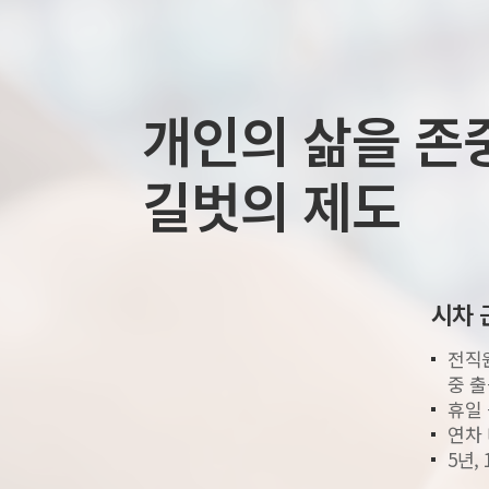
개인의 삶을 존
길벗의 제도
시차 
전직원 
중 출
휴일 
연차 
5년,