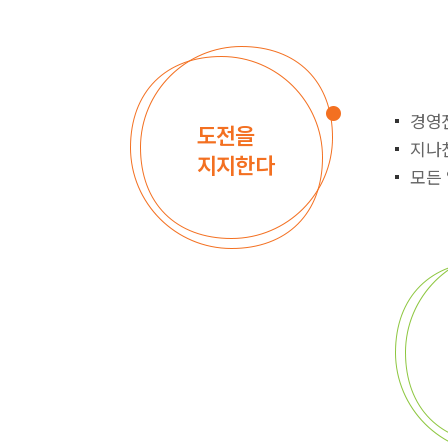
경영
도전을
지나
지지한다
모든 