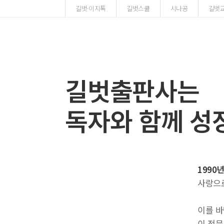
길벗·이지톡
길벗스쿨
시나공
길벗
길벗출판사는
독자와 함께 성
1990
사랑으
이를 바
이 전문