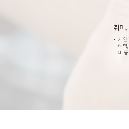
취미,
개인 
여행,
비 등