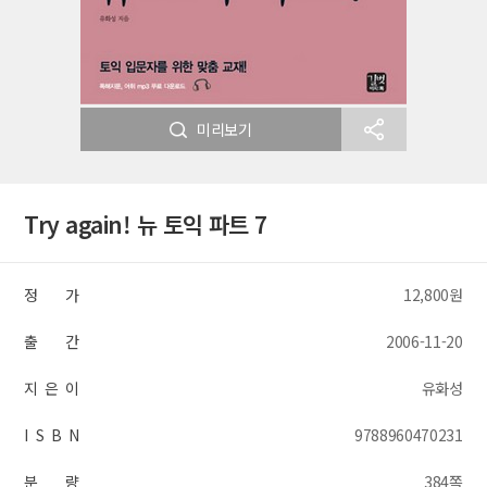
미리보기
Try again! 뉴 토익 파트 7
정 가
12,800원
출 간
2006-11-20
지 은 이
유화성
I S B N
9788960470231
분 량
384쪽