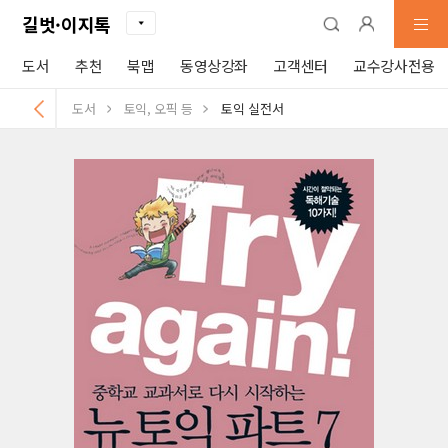
길벗·이지톡
도서
추천
북맵
동영상강좌
고객센터
교수강사전용
도서
토익, 오픽 등
토익 실전서