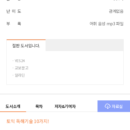
난 이 도
관계없음
부 록
어휘 음성 mp3 파일
절판 도서입니다.
· YES24
· 교보문고
· 알라딘
도서소개
목차
저자&기여자
자료실
토익 독해기술 10가지!