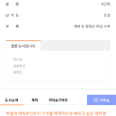
분 량
452쪽
난 이 도
초급
부 록
예제 및 동영상 파일 수록
절판 도서입니다.
· YES24
· 교보문고
· 알라딘
도서소개
목차
저자&기여자
자료실
엑셀과 파워포인트의 기초를 체계적으로 배우고 싶은 대학생