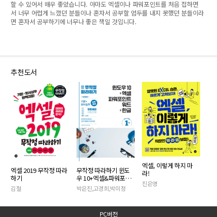
할 수 있어서 매우 좋았습니다. 아마도 엑셀이나 파워포인트를 처음 접하면
서 너무 어렵게 느꼈던 분들이나 혼자서 공부할 엄두를 내지 못했던 분들이라
면 혼자서 공부하기에 너무나 좋은 책일 것입니다.
추천도서
엑셀, 이렇게 하지 마
엑셀 2019 무작정 따라
무작정 따라하기 윈도
라!
하기
우 10+엑셀&파워포인
진은영
트&워드+한글
김철
박은진,고경희,박미정
PC버전