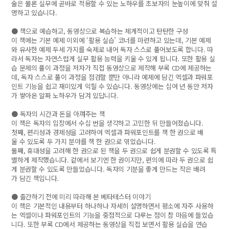
술은 물론 실무에 곧바로 적용할 수 있는 노하우를 초보자의 눈높이에 맞춰 설
명하고 있습니다.
● 책으로 예습하고, 동영상으로 복습하는 체계적이고 탄탄한 구성
이 책에는 기본 예제 이외에 ‘활용 실습’ 코너를 마련하고 있는데, 기본 예제
와 유사한 예제 두세 가지를 숙제로 내어 독자 스스로 풀어보도록 합니다. 따
라서 독자는 자연스럽게 실무 활용 능력을 키울 수 있게 됩니다. 또한 활용 실
습 문제의 풀이 과정을 저자가 직접 동영상으로 제작해 부록 CD에 제공하는
데, 독자 스스로 풀이 과정을 점검할 뿐만 아니라 예제에 담긴 엑셀과 파워포
인트 기능을 쉽고 재미있게 익힐 수 있습니다. 동영상에는 십여 년 동안 저자
가 쌓아온 알짜 노하우가 담겨 있답니다.
● 독자의 시간과 돈을 아껴주는 책
이 책은 독자의 입장에서 수십 번을 생각하고 고민한 뒤 만들어졌습니다.
첫째, 편리성과 경제성을 고려하여 엑셀과 파워포인트를 책 한 권으로 배
울 수 있도록 두 가지 분야를 책 한 권으로 엮었습니다.
둘째, 휴대성을 고려해 한 권으로 된 책을 두 권으로 쉽게 분권할 수 있도록 특
별하게 제작했습니다. 겉에서 보기엔 한 권이지만, 편의에 따라 두 권으로 쉽
게 분권할 수 있도록 만들었습니다. 독자의 기분을 좋게 만드는 작은 배려
가 담긴 책입니다.
● 출간하기 전에 미리 따라해 본 베타테스터 이야기
이 책은 기본적인 내용부터 하나하나 자세히 설명하면서 평소에 자주 사용하
는 엑셀이나 파워포인트의 기능을 중점적으로 다루는 점이 참 마음에 들었습
니다. 또한 부록 CD에서 제공하는 동영상을 직접 보면서 활용 실습을 연습