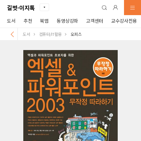
길벗·이지톡
도서
추천
북맵
동영상강좌
고객센터
교수강사전용
도서
컴퓨터/IT활용
오피스