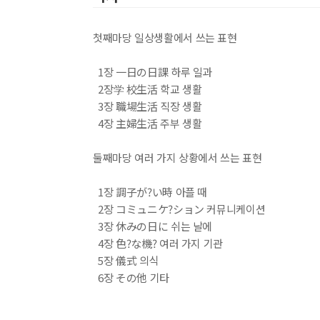
부가
첫째마당 일상생활에서 쓰는 표현
제목
종이책
도서
1장 一日の日課 하루 일과
2장学 校生活 학교 생활
최근 이용 자료
3장 職場生活 직장 생활
4장 主婦生活 주부 생활
내용
둘째마당 여러 가지 상황에서 쓰는 표현
전자책
1장 調子が?い時 아플 때
전자책
첨부
2장 コミュニケ?ション 커뮤니케이션
분에 표
3장 休みの日に 쉬는 날에
내 문의/답변
4장 色?な機? 여러 가지 기관
5장 儀式 의식
6장 その他 기타