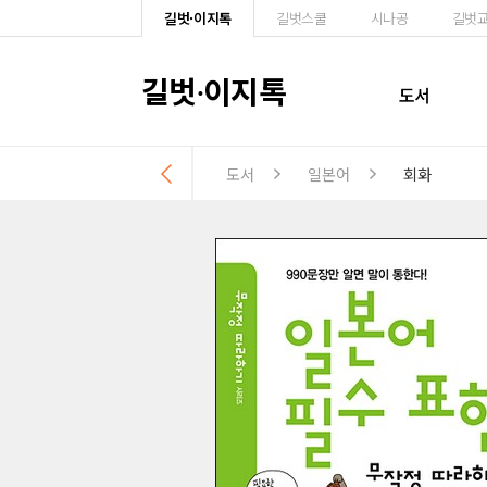
길벗·이지톡
길벗스쿨
시나공
길벗
길벗
이지톡
·
도서
도서
일본어
회화