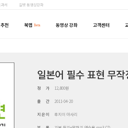
교과서
길벗 동영상강좌
추천
북맵
동영상 강좌
고객센터
일본어 필수 표현 무작
정 가
12,800원
출 간
2011-04-20
지 은 이
후지이 아사리
부 록
기본 듣기+말하기 연습용 mp3 CD