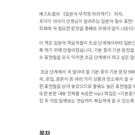
베스트셀러 《일본어 무작정 따라하기》 저자,
후지이 아사리 선생님이 알려주는 일본어 필수 표현!
회화에 꼭 필요한 문장을 통째로 외워야 말이 나온다!
이 책은 일본어 학습자들이 초급 단계에서부터 일본인
록 하기 위해 만들어졌습니다. 기본 중의 기본 문장을
수 표현들을 모두 익히면 초급 단계에서 하고 싶은 말
초급 단계에서 꼭 알아야 할 기본 중의 기본 문장 99
국, 휴일, 결혼식 등 여러 가지 상황과 장소에서 쓸 수
한 표현들을 담아 놓았으므로 활용도 높은 표현들을 
또한 본문 내용 전체를 녹음한 mp3 파일은 <기본듣
힌 후 직접 말해보는 연습까지 확실하게 할 수 있도록
종류
인증
알림 메시지
문의
ISB
목차
부가
문의