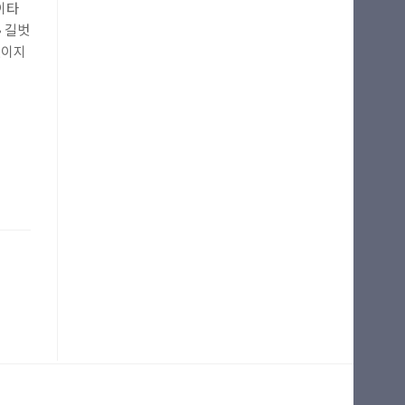
이타
• 길벗
벗이지