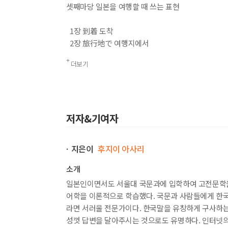
셋째마당 일본을 여행할 때 쓰는 표현
1장 到着 도착
2장 旅行地で 여행지에서
더보기
넷째마당 감정을 나타내는 표현
1장 喜 희
2장 怒 로
저자&기여자
3장 哀 애
4장 樂 락
ㆍ지은이
후지이 아사리
5장 その他 기타
소개
일본인이면서도 서울대 국문과에 입학하여 고전문학을
어학을 이론적으로 학습했다. 국문과 사람들에게 한국
라면 서러울 전문가이다. 한국말을 유창하게 구사하는
성껏 답변을 달아주시는 것으로도 유명하다. 인터넷의 