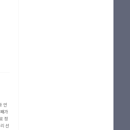
와 언
둘째가
로 정
리 선