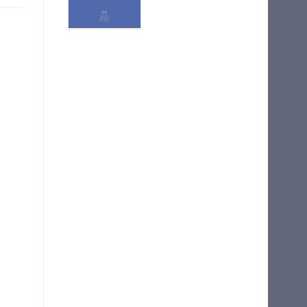
N 부
기