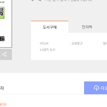
전자책
도서구매
· YES24
· 교보문고
· 
· 11번가 도서
여자
자
온다!