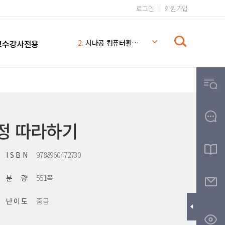
로그인
회원가입
1.
일본어 무작정 따라하기 완전판
2.
시나공 컴퓨터활용능력 2급
교수강사전용
3.
일본어 무작정 따라하기
4.
시나공
5.
일본어 무작정 따라하기 MP3
6.
일본어
7.
일본어 문법 무작정 따라하기
8.
무작정따라하기
정 따라하기
9.
영어회화 핵심패턴 233 MP3
10.
THE
I S B N
9788960472730
분 량
551쪽
난 이 도
중급