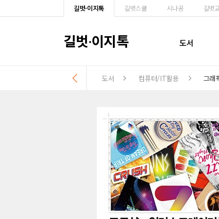
길벗·이지톡
길벗스쿨
시나공
길벗
길벗
이지톡
·
도서
도서
컴퓨터/IT활용
그래