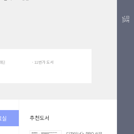
알라딘
· 11번가 도서
추천도서
료실
디자이너's PRO 실무