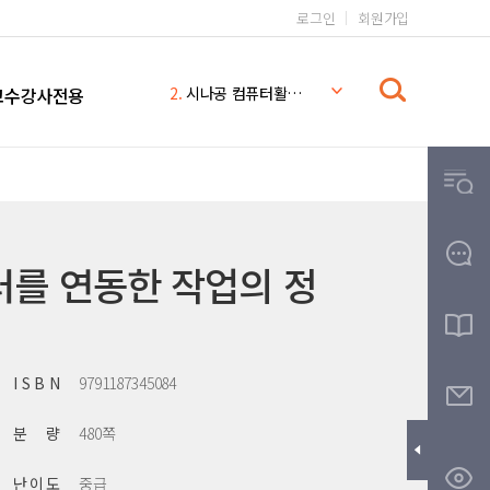
로그인
회원가입
1.
일본어 무작정 따라하기 완전판
2.
시나공 컴퓨터활용능력 2급
교수강사전용
3.
일본어 무작정 따라하기
4.
시나공
5.
일본어 무작정 따라하기 MP3
6.
일본어
7.
일본어 문법 무작정 따라하기
8.
무작정따라하기
를 연동한 작업의 정
9.
영어회화 핵심패턴 233 MP3
10.
THE
I S B N
9791187345084
분 량
480쪽
난 이 도
중급