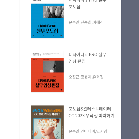
포토샵
문수민,신승희,이혜진
디자이너's PRO 실무
영상 편집
오창근,장윤제,유희정
포토샵&일러스트레이터
CC 2023 무작정 따라하기
문수민,앤미디어,민지영