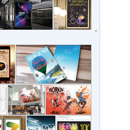
URL 복사
*
(eBook) :
동영상 강좌
 앞 또는 뒷부분의 판권면 (발행인, 담당 편집자 등을 표시하는 곳) 중 ISB
파일
찾아보
기(예: 979-11-6050-407-1 05320로 된 곳의 뒤 다섯 자리 숫자 05320)
* 첨부파일은 10M 이내만 가능
등록
문의하기