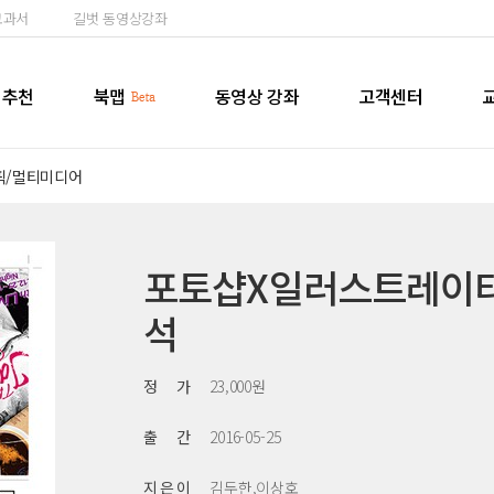
교과서
길벗 동영상강좌
추천
북맵
동영상 강좌
고객센터
픽/멀티미디어
포토샵X일러스트레이터
석
정 가
23,000원
출 간
2016-05-25
지 은 이
김두한,이상호