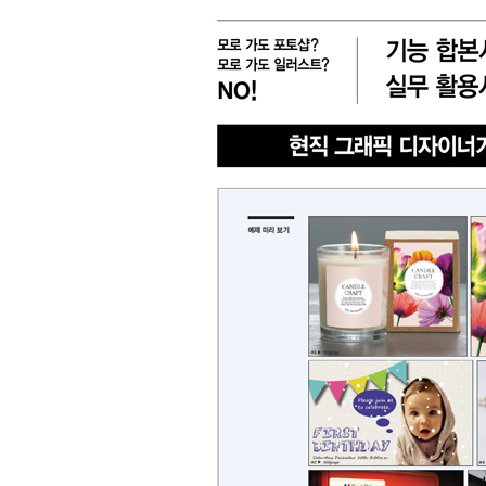
종류
인증
알림 메시지
문의
ISB
부가
문의
부가
제목
종이책
도서