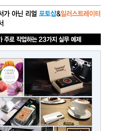
내용 문의
오류 제보
*
도서
포토샵X일러스트레이터를 연동한 작업의 정석
내 서재
도서
포토샵X일러스트레이터를 연동한 작업의 정석
N
구매 인증 도서
관심 도서
기호
*
 쪽
* 여러 쪽이면 쉼표(,)로 구분해서 입력하세요.
기호 확인하는 방법
*
 :
 뒷표지 아래쪽에 있는 바코드의 오른쪽 위 숫자