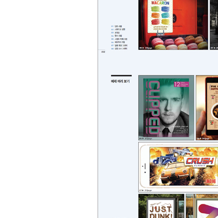
최근 이용 자료
내용
전자책
전자책
첨부
분에 표
내 문의/답변