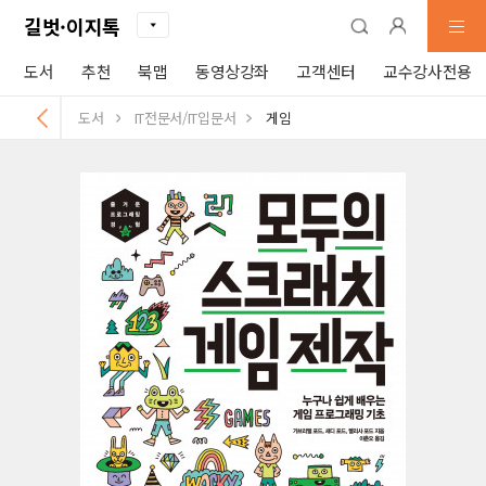
길벗·이지톡
도서
추천
북맵
동영상강좌
고객센터
교수강사전용
도서
IT전문서/IT입문서
게임