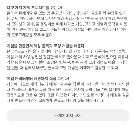
다섯 가지 게임 프로젝트를 만든다
!
둘이서 플레이할 수 있는 공 주고받기 게임
,
마법사가 불꽃을 쏴 유령을 없애
는 슈팅 게임
,
공이 벽에 닿으면 게임 종료가 되는
1
인용 공 받기 게임
,
해변에
서 모래성과 꽃게
,
물 웅덩이를 피해 나가는 게임
,
그리고 배열과 중력을 이용
해 앞서 만든 게임을 업그레이드한 학생과 책상을 뛰어 넘는 게임까지 디자인
과 프로그래밍을 모두 배운다
.
게임을 만들면서 핵심 블록과 코딩 개념을 배운다
!
본격적으로 게임을 만들기에 앞서
,
게임을 만들 때 자주 사용하는 핵심 블록
여덟 개의 사용 방법을 간단한 예제로 알아본다
.
예제로 블록이 필요한 이유나
역할 등을 배우고 더불어 조건문
,
반복문
,
변수 등의 코딩 개념도 배운다
.
게임
을 만들 때 앞에서 배웠던 블록과 코딩 개념을 이해하고 활용할 수 있다
.
게임 캐릭터부터 배경까지 직접 그린다
!
게임에 나오는 캐릭터부터 배경까지 손수 픽셀 하나하나를 그리면서 디자인한
다
.
캐릭터나 배경을 그릴 때 색상환
,
보색
,
유사색 등의 미술 개념을 배워 색을
전문적으로 고를 수 있다
.
또한
,
다양한 디자인 기법으로 캐릭터나 배경을 실감
나게 만들어 게임에 집중하게 만들고 게임의 질도 향상시킨다
.
소개이미지 보기