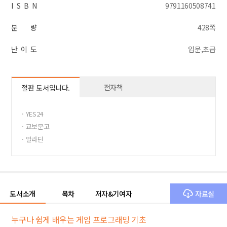
I S B N
9791160508741
분 량
428쪽
난 이 도
입문,초급
전자책
절판 도서입니다.
· YES24
· 교보문고
· 알라딘
도서소개
목차
저자&기여자
자료실
누구나 쉽게 배우는 게임 프로그래밍 기초