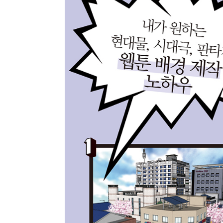
최근 이용 자료
내용
전자책
전자책
첨부
분에 표
내 문의/답변