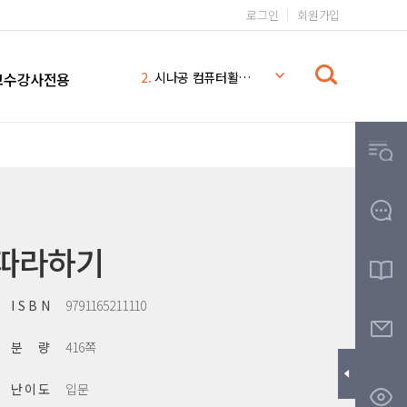
로그인
회원가입
1.
일본어 무작정 따라하기 완전판
2.
시나공 컴퓨터활용능력 2급
교수강사전용
3.
일본어 무작정 따라하기
4.
시나공
5.
일본어 무작정 따라하기 MP3
6.
일본어
7.
일본어 문법 무작정 따라하기
8.
무작정따라하기
9.
영어회화 핵심패턴 233 MP3
 따라하기
10.
THE
I S B N
9791165211110
분 량
416쪽
난 이 도
입문