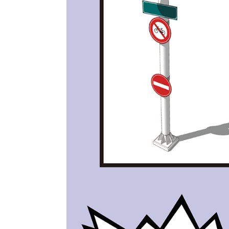
종류
인증
알림 메시지
문의
ISB
부가
문의
부가
제목
종이책
도서