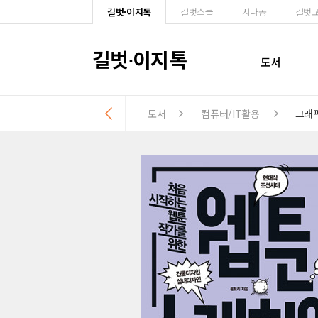
길벗·이지톡
길벗스쿨
시나공
길벗
길벗
이지톡
·
도서
도서
컴퓨터/IT활용
그래