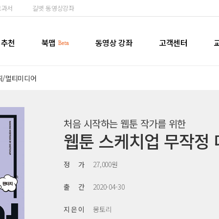
교과서
길벗 동영상강좌
추천
북맵
동영상 강좌
고객센터
픽/멀티미디어
처음 시작하는 웹툰 작가를 위한
웹툰 스케치업 무작정
정 가
27,000원
출 간
2020-04-30
지 은 이
몽토리