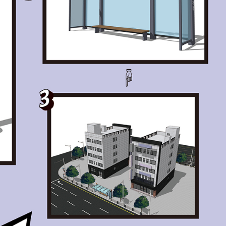
내용 문의
오류 제보
*
도서
웹툰 스케치업 무작정 따라하기
내 서재
도서
웹툰 스케치업 무작정 따라하기
N
구매 인증 도서
관심 도서
기호
*
 쪽
* 여러 쪽이면 쉼표(,)로 구분해서 입력하세요.
기호 확인하는 방법
*
 :
 뒷표지 아래쪽에 있는 바코드의 오른쪽 위 숫자