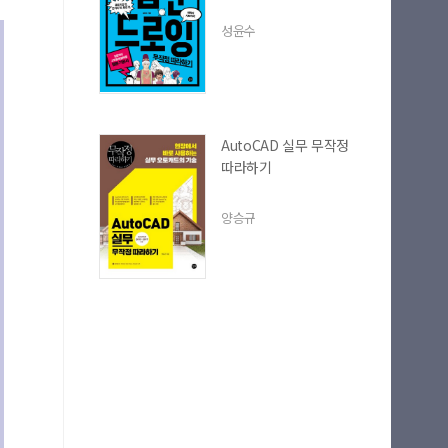
성윤수
AutoCAD 실무 무작정
따라하기
양승규