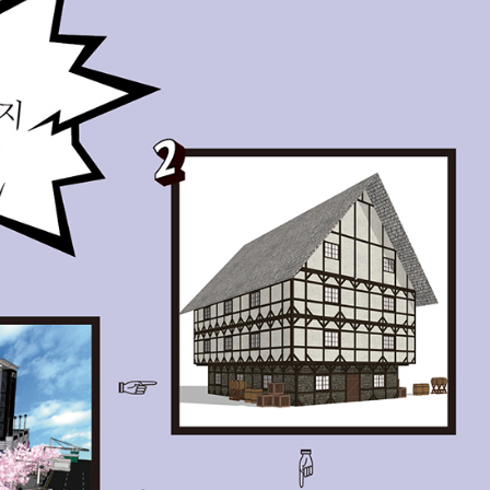
URL 복사
*
(eBook) :
동영상 강좌
 앞 또는 뒷부분의 판권면 (발행인, 담당 편집자 등을 표시하는 곳) 중 ISB
파일
찾아보
기(예: 979-11-6050-407-1 05320로 된 곳의 뒤 다섯 자리 숫자 05320)
* 첨부파일은 10M 이내만 가능
등록
문의하기