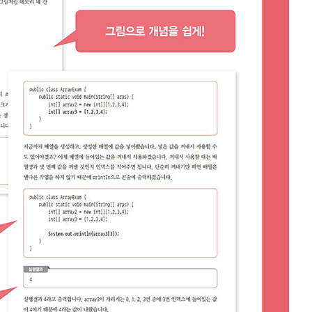
내용 문의
오류 제보
*
도서
모두의 자바
내 서재
도서
모두의 자바
N
구매 인증 도서
관심 도서
기호
*
 쪽
* 여러 쪽이면 쉼표(,)로 구분해서 입력하세요.
기호 확인하는 방법
*
 :
 뒷표지 아래쪽에 있는 바코드의 오른쪽 위 숫자