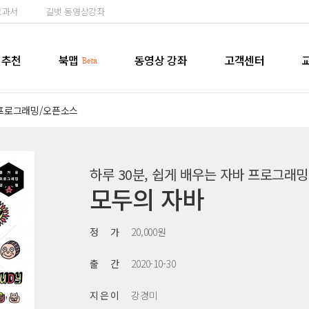
교과서
길벗 동영상강좌
추천
북맵
동영상 강좌
고객센터
프로그래밍/오픈소스
하루 30분, 쉽게 배우는 자바 프로그래밍
모두의 자바
정 가
20,000원
출 간
2020-10-30
지 은 이
강경미