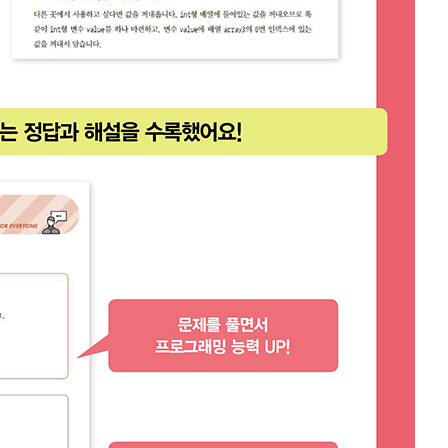
URL 복사
*
(eBook) :
동영상 강좌
 앞 또는 뒷부분의 판권면 (발행인, 담당 편집자 등을 표시하는 곳) 중 ISB
파일
찾아보
기(예: 979-11-6050-407-1 05320로 된 곳의 뒤 다섯 자리 숫자 05320)
* 첨부파일은 10M 이내만 가능
등록
문의하기