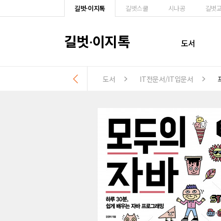
길벗·이지톡
길벗스쿨
시나공
길벗
길벗
이지톡
·
도서
도서
IT전문서/IT입문서