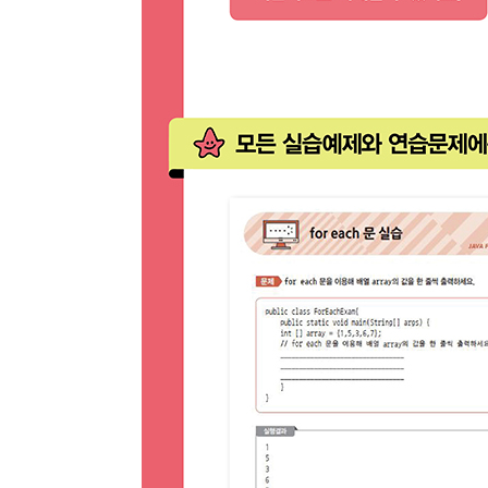
최근 이용 자료
내용
전자책
전자책
첨부
분에 표
내 문의/답변