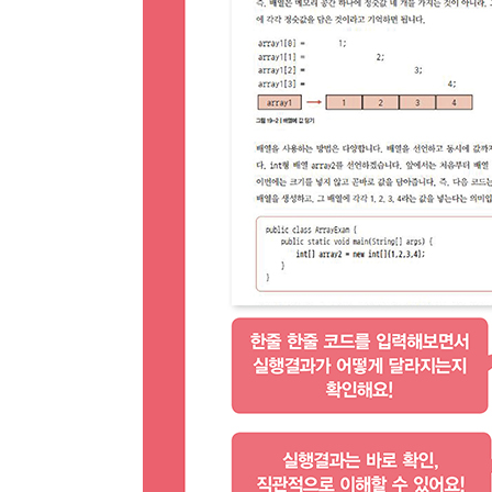
종류
인증
알림 메시지
문의
ISB
부가
문의
부가
제목
종이책
도서