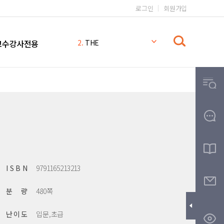
로그인
회원가입
1.
일본어 무작정 따라하기 완전판
2.
THE
교수강사전용
3.
시나공 컴퓨터활용능력 2급
4.
2025 컴퓨터활용능력 1급 필기 시나공
5.
일본어 무작정 따라하기
6.
시나공
7.
일본어 무작정 따라하기 MP3
8.
일본어
9.
일본어 문법 무작정 따라하기
10.
영어회화 핵심패턴 233 MP3
I S B N
9791165213213
분 량
480쪽
난 이 도
입문,초급