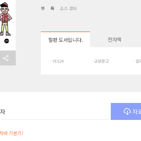
부 록
소스 코드
전자책
절판 도서입니다.
· YES24
· 교보문고
· 
여자
자
 자바 기본기!