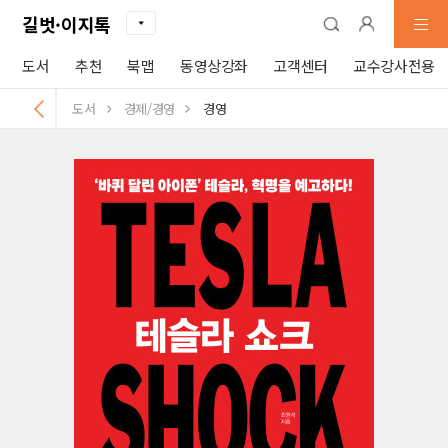
길벗·이지톡
도서
추천
북맵
동영상강좌
고객센터
교수강사전용
도서
경제/경영
경영