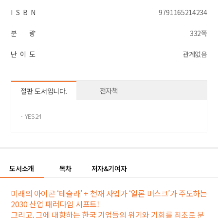
I S B N
9791165214234
분 량
332쪽
난 이 도
관계없음
전자책
절판 도서입니다.
· YES24
도서소개
목차
저자&기여자
미래의 아이콘 ‘테슬라’ + 천재 사업가 ‘일론 머스크’가 주도하는
2030 산업 패러다임 시프트!
그리고, 그에 대항하는 한국 기업들의 위기와 기회를 최초로 분