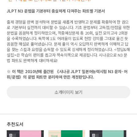
JLPT N3
문법을 기본부터 충실하게 다져주는 파트별 기본서
출제 경향을 완벽 분석하여 문법을 새롭게 반영하고 문제를 확충하여 한 권으
로 기본부터 실전까지 대비할 수 있습니다
.
기초 문법부터 고득점
/
만점을 위한
문법을 꼼꼼하게 정리하였으며
,
적중예상문제 총
20
회
,
실전 모의고사
2
회분
을 수록하였습니다
.
독학에
1
도 어려움이 없도록 현장 강의를 그대로 옮긴 듯
꼼꼼한 해설로 풀어냈습니다
.
문제 풀이 역시 오답까지 완벽하게 이해하고 답
을 찾는 스킬과 요령을 습득할 수 있도록 상세하게 정리하였습니다
. <
정답
&
해
설집
>
은 학습의 편의를 돕고자 책속의책으로 제공됩니다
.
시나공으로
N3
문
법 파트도 완벽하게 대비하세요
!
※
이 책은
2010
년에 출간된
《
시나공
JLPT
일본어능력시험
N3
문자
·
어
휘
/
문법
》
의 문법 파트만 분리하여 만든 개정판입니다
.
소개이미지 보기
추천도서