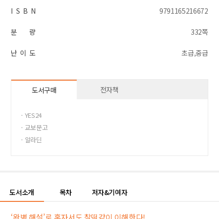
I S B N
9791165216672
분 량
332쪽
난 이 도
초급,중급
전자책
도서구매
· YES24
· 교보문고
· 알라딘
도서소개
목차
저자&기여자
‘완벽 해설’로 혼자서도 찰떡같이 이해한다!