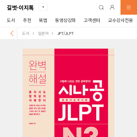
길벗·이지톡
도서
추천
북맵
동영상강좌
고객센터
교수강사전용
도서
일본어
JPT/JLPT