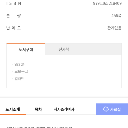
I S B N
9791165218409
분 량
456쪽
난 이 도
관계없음
전자책
도서구매
· YES24
· 교보문고
· 알라딘
도서소개
목차
저자&기여자
자료실