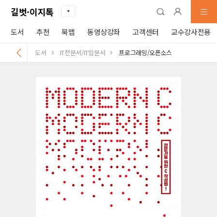
길벗·이지톡
도서
추천
북맵
동영상강좌
고객센터
교수강사전용
도서
IT전문서/IT입문서
프로그래밍/오픈소스