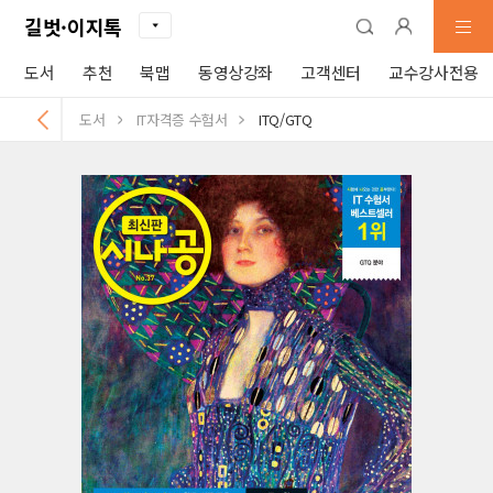
길벗·이지톡
도서
추천
북맵
동영상강좌
고객센터
교수강사전용
도서
IT자격증 수험서
ITQ/GTQ