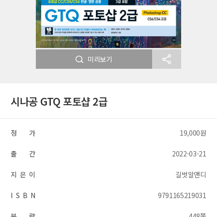
미리보기
시나공 GTQ 포토샵 2급
정 가
19,000원
출 간
2022-03-21
지 은 이
길벗알앤디
I S B N
9791165219031
분 량
448쪽