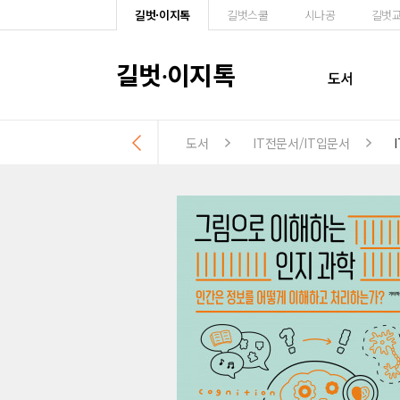
길벗·이지톡
길벗스쿨
시나공
길벗
길벗
이지톡
·
도서
도서
IT전문서/IT입문서