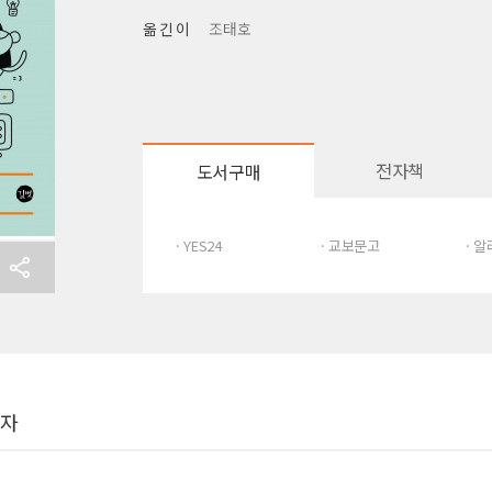
옮 긴 이
조태호
전자책
도서구매
· YES24
· 교보문고
· 
여자