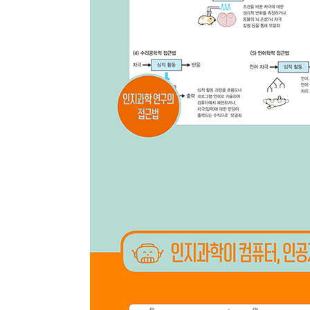
최근 이용 자료
내용
전자책
전자책
첨부
분에 표
내 문의/답변