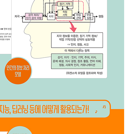
URL 복사
*
(eBook) :
동영상 강좌
 앞 또는 뒷부분의 판권면 (발행인, 담당 편집자 등을 표시하는 곳) 중 ISB
파일
찾아보
기(예: 979-11-6050-407-1 05320로 된 곳의 뒤 다섯 자리 숫자 05320)
* 첨부파일은 10M 이내만 가능
등록
문의하기