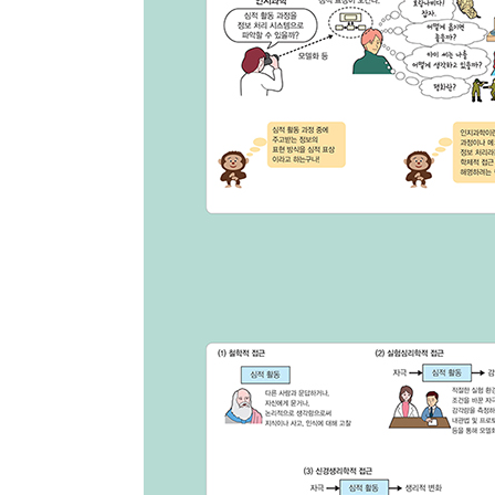
종류
인증
알림 메시지
문의
ISB
부가
문의
부가
제목
종이책
도서