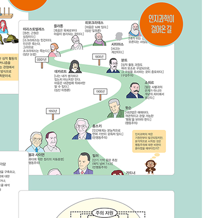
내용 문의
오류 제보
*
도서
그림으로 이해하는 인지과학
내 서재
도서
그림으로 이해하는 인지과학
N
구매 인증 도서
관심 도서
기호
*
 쪽
* 여러 쪽이면 쉼표(,)로 구분해서 입력하세요.
기호 확인하는 방법
*
 :
 뒷표지 아래쪽에 있는 바코드의 오른쪽 위 숫자