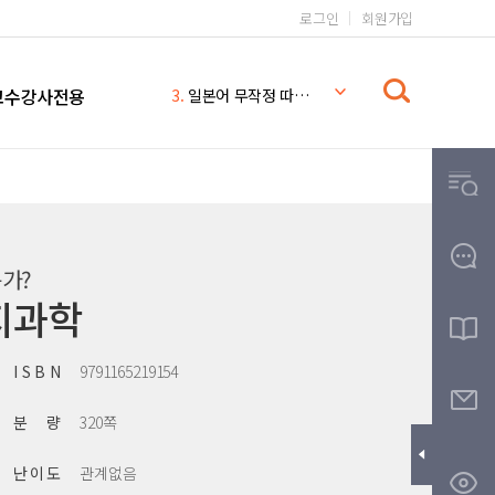
로그인
회원가입
1.
일본어 무작정 따라하기 완전판
2.
시나공 컴퓨터활용능력 2급
교수강사전용
3.
일본어 무작정 따라하기
4.
시나공
5.
일본어 무작정 따라하기 MP3
6.
일본어 문법 무작정 따라하기
7.
일본어
8.
THE
가?
9.
무작정따라하기
지과학
10.
영어회화 핵심패턴 233 MP3
I S B N
9791165219154
분 량
320쪽
난 이 도
관계없음