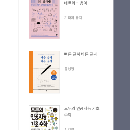
네트워크 용어
기타미 류지
빠른 글씨 바른 글씨
유성영
모두의 인공지능 기초
수학
서지영