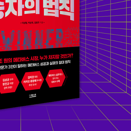
URL 복사
*
(eBook) :
동영상 강좌
 앞 또는 뒷부분의 판권면 (발행인, 담당 편집자 등을 표시하는 곳) 중 ISB
파일
찾아보
기(예: 979-11-6050-407-1 05320로 된 곳의 뒤 다섯 자리 숫자 05320)
* 첨부파일은 10M 이내만 가능
등록
문의하기