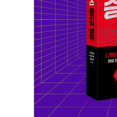
최근 이용 자료
내용
전자책
전자책
첨부
분에 표
내 문의/답변