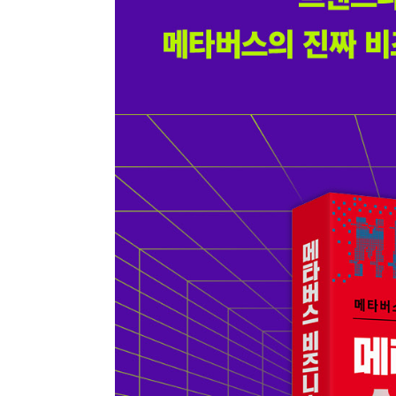
종류
인증
알림 메시지
문의
ISB
부가
문의
부가
제목
종이책
도서