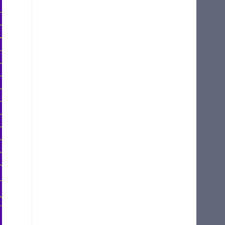
N 부
기