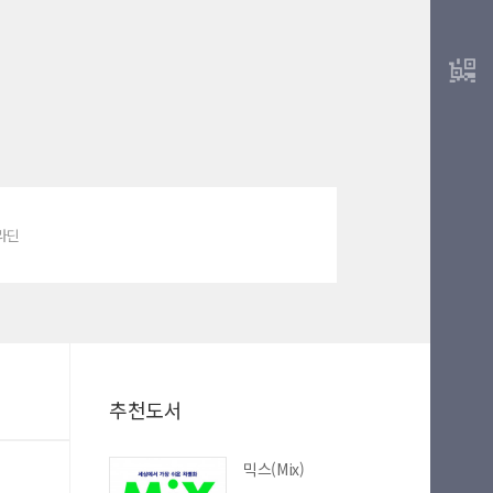
알라딘
추천도서
믹스(Mix)