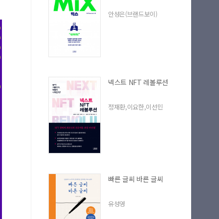
안성은(브랜드보이)
넥스트 NFT 레볼루션
정재환,이요한,이선민
빠른 글씨 바른 글씨
유성영