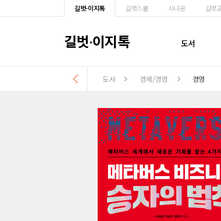
길벗·이지톡
길벗스쿨
시나공
길벗
길벗
이지톡
·
도서
도서
경제/경영
경영