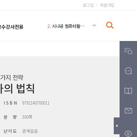
로그인
회원가입
1.
일본어 무작정 따라하기 완전판
2.
시나공 컴퓨터활용능력 2급
교수강사전용
3.
일본어 무작정 따라하기
4.
시나공
5.
일본어 무작정 따라하기 MP3
6.
일본어 문법 무작정 따라하기
7.
일본어
8.
THE
4가지 전략
9.
무작정따라하기
자의 법칙
10.
영어회화 핵심패턴 233 MP3
I S B N
9791140700011
분 량
300쪽
난 이 도
관계없음