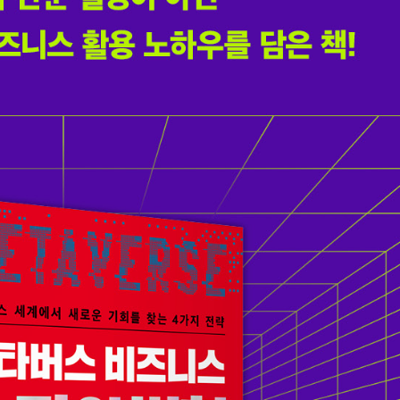
내용 문의
오류 제보
*
도서
메타버스 비즈니스 승자의 법칙
내 서재
도서
메타버스 비즈니스 승자의 법칙
N
구매 인증 도서
관심 도서
기호
*
 쪽
* 여러 쪽이면 쉼표(,)로 구분해서 입력하세요.
기호 확인하는 방법
*
 :
 뒷표지 아래쪽에 있는 바코드의 오른쪽 위 숫자