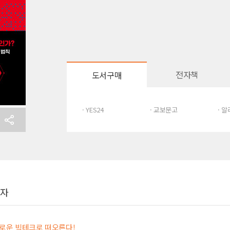
전자책
도서구매
· YES24
· 교보문고
· 
여자
새로운 빅테크로 떠오른다!