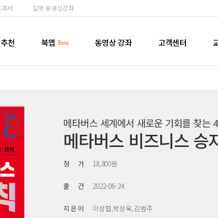
교과서
길벗 동영상강좌
추천
북맵
동영상 강좌
고객센터
메타버스 세계에서 새로운 기회를 찾는 
메타버스 비즈니스 승
정 가
18,800원
출 간
2022-06-24
지 은 이
이상협,박상욱,김범주