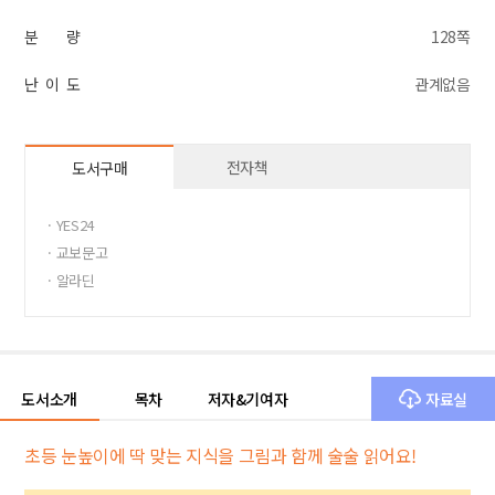
분 량
128쪽
난 이 도
관계없음
전자책
도서구매
· YES24
· 교보문고
· 알라딘
도서소개
목차
저자&기여자
자료실
초등 눈높이에 딱 맞는 지식을 그림과 함께 술술 읽어요!