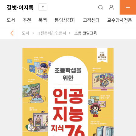
길벗·이지톡
도서
추천
북맵
동영상강좌
고객센터
교수강사전용
도서
IT전문서/IT입문서
초등 코딩교육