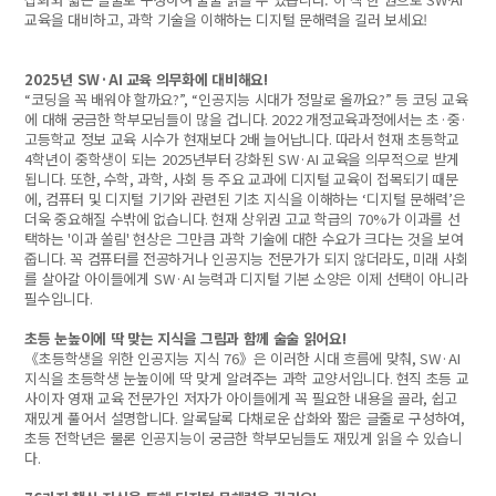
교육을 대비하고, 과학 기술을 이해하는 디지털 문해력을 길러 보세요!
2025
년
SW·AI
교육 의무화에 대비해요
!
“
코딩을 꼭 배워야 할까요
?”, “
인공지능 시대가 정말로 올까요
?”
등 코딩 교육
에 대해 궁금한 학부모님들이 많을 겁니다
. 2022
개정교육과정에서는 초
·
중
·
고등학교 정보 교육 시수가 현재보다
2
배 늘어납니다
.
따라서 현재 초등학교
4
학년이 중학생이 되는
2025
년부터 강화된
SW·AI
교육을 의무적으로 받게
됩니다
.
또한
,
수학
,
과학
,
사회 등 주요 교과에 디지털 교육이 접목되기 때문
에
,
컴퓨터 및 디지털 기기와 관련된 기초 지식을 이해하는
‘
디지털 문해력
’
은
더욱 중요해질 수밖에 없습니다
.
현재 상위권 고교 학급의
70%
가 이과를 선
택하는
'
이과 쏠림
'
현상은 그만큼 과학 기술에 대한 수요가 크다는 것을 보여
줍니다
.
꼭 컴퓨터를 전공하거나 인공지능 전문가가 되지 않더라도
,
미래 사회
를 살아갈 아이들에게
SW·AI
능력과 디지털 기본 소양은 이제 선택이 아니라
필수입니다
.
초등 눈높이에 딱 맞는 지식을 그림과 함께 술술 읽어요
!
《
초등학생을 위한 인공지능 지식
76
》
은 이러한 시대 흐름에 맞춰
, SW·AI
지식을 초등학생 눈높이에 딱 맞게 알려주는 과학 교양서입니다
.
현직 초등 교
사이자 영재 교육 전문가인 저자가 아이들에게 꼭 필요한 내용을 골라
,
쉽고
재밌게 풀어서 설명합니다
.
알록달록 다채로운 삽화와 짧은 글줄로 구성하여
,
초등 전학년은 물론 인공지능이 궁금한 학부모님들도 재밌게 읽을 수 있습니
다
.