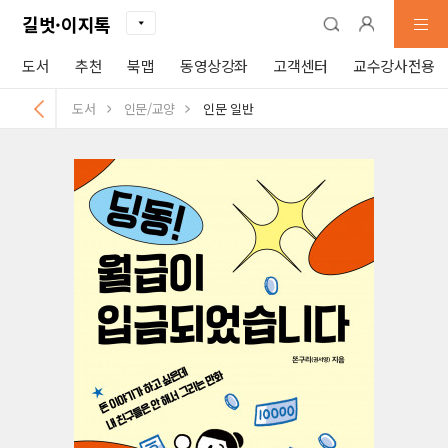
길벗·이지톡
도서
추천
북맵
동영상강좌
고객센터
교수강사전용
도서
인문/교양
인문 일반