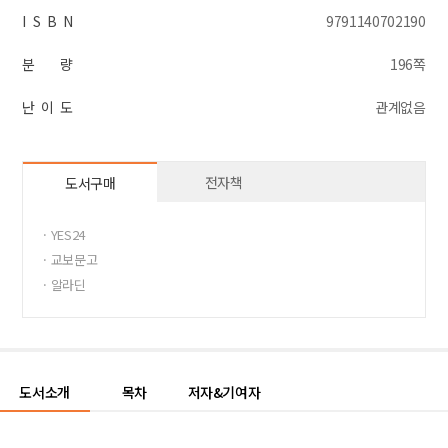
I S B N
9791140702190
분 량
196쪽
난 이 도
관계없음
전자책
도서구매
· YES24
· 교보문고
· 알라딘
도서소개
목차
저자&기여자