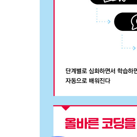
종류
인증
알림 메시지
문의
ISB
부가
문의
부가
제목
종이책
도서