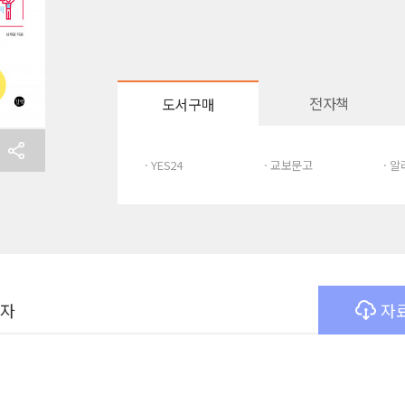
전자책
도서구매
· YES24
· 교보문고
· 
여자
자