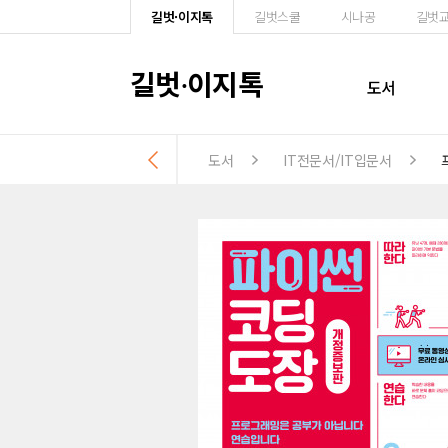
길벗·이지톡
길벗스쿨
시나공
길벗
길벗
이지톡
·
도서
도서
IT전문서/IT입문서