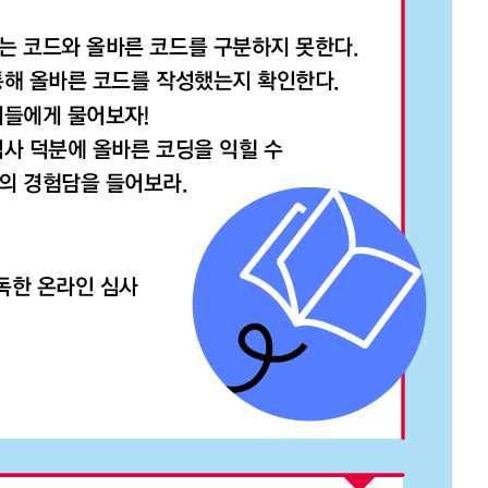
URL 복사
*
(eBook) :
동영상 강좌
 앞 또는 뒷부분의 판권면 (발행인, 담당 편집자 등을 표시하는 곳) 중 ISB
파일
찾아보
기(예: 979-11-6050-407-1 05320로 된 곳의 뒤 다섯 자리 숫자 05320)
* 첨부파일은 10M 이내만 가능
등록
문의하기