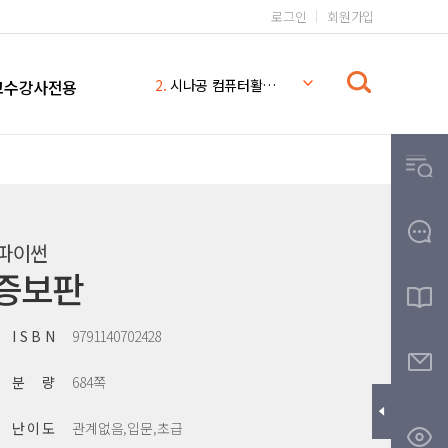
로그인
회원가입
1.
일본어 무작정 따라하기 완전판
2.
시나공 컴퓨터활용능력 2급
교수강사전용
3.
일본어 무작정 따라하기
4.
시나공
5.
일본어 무작정 따라하기 MP3
6.
일본어
7.
일본어 문법 무작정 따라하기
8.
무작정따라하기
 파이썬
9.
영어회화 핵심패턴 233 MP3
정증보판
10.
THE
I S B N
9791140702428
분 량
684쪽
난 이 도
관계없음,입문,초급