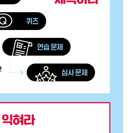
내용 문의
오류 제보
*
도서
파이썬 코딩 도장 개정증보판
내 서재
도서
파이썬 코딩 도장 개정증보판
N
구매 인증 도서
관심 도서
기호
*
 쪽
* 여러 쪽이면 쉼표(,)로 구분해서 입력하세요.
기호 확인하는 방법
*
 :
 뒷표지 아래쪽에 있는 바코드의 오른쪽 위 숫자