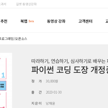
교과서
길벗 동영상강좌
추천
북맵
동영상 강좌
고객센터
프로그래밍/오픈소스
따라하기, 연습하기, 심사하기로 배우는
파이썬 코딩 도장 개
정 가
30,000원
출 간
2023-01-30
지 은 이
남재윤