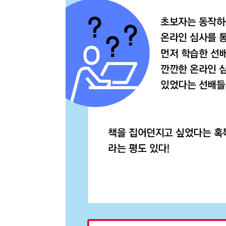
최근 이용 자료
내용
전자책
전자책
첨부
분에 표
내 문의/답변