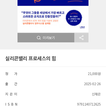
미리보기
실리콘밸리 프로세스의 힘
정 가
21,000원
출 간
2025-02-26
지 은 이
신재은
I S B N
9791140712625