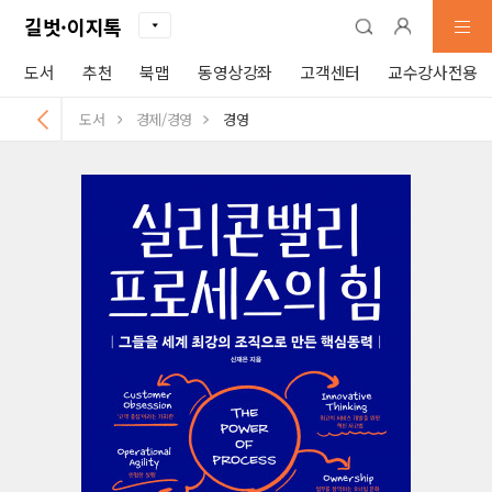
길벗·이지톡
도서
추천
북맵
동영상강좌
고객센터
교수강사전용
도서
경제/경영
경영