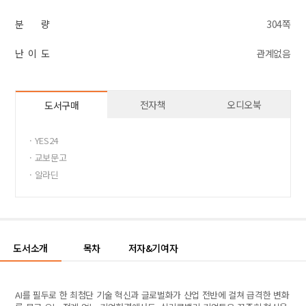
분 량
304쪽
난 이 도
관계없음
전자책
오디오북
도서구매
· YES24
· 교보문고
· 알라딘
도서소개
목차
저자&기여자
AI를 필두로 한 최첨단 기술 혁신과 글로벌화가 산업 전반에 걸쳐 급격한 변화