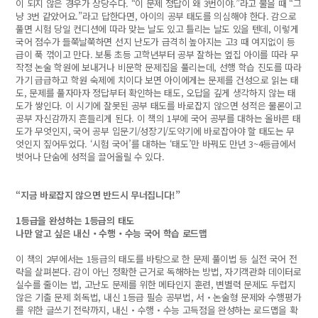
이 되지 않은 경우가 상당수다. “이 문제 정답이 왜 3번이야.”라고 물을 때 “그
냥 3번 같았어요.”라고 답한다면, 아이의 공부 태도를 의심해야 한다. 감으로
풀면 시험 당일 컨디션에 따라 맞는 날도 있고 틀리는 날도 있을 텐데, 이렇게
국어 점수가 들쭉날쭉하면 선지 난도가 급격히 높아지는 고3 때 여지없이 등
급이 푹 꺾이고 만다. 보통 초등 고학년부터 공부 잘하는 옆집 아이를 따라 무
작정 논술 학원에 보내거나 비문학 문제집을 풀리는데, 선행 학습 진도를 따라
가기 급급하고 학원 숙제에 치이다 보면 아이에게는 문제를 건성으로 읽는 태
도, 문제를 풀자마자 정답부터 확인하는 태도, 오답을 깊게 생각하지 않는 태
도가 쌓인다. 이 시기에 잘못된 공부 태도를 바로잡지 않으면 성적은 물론이고
공부 자신감까지 흔들리게 된다. 이 책의 1부에 국어 공부를 대하는 올바른 태
도가 무엇인지, 국어 공부 입문기/성장기/도약기에 바로잡아야 할 태도는 무
엇인지 짚어두었다. ‘시험 국어’를 대하는 ‘태도’만 바꿔도 만년 3~4등급에서
벗어나 단숨에 성적을 끌어올릴 수 있다.
“지금 바로잡지 않으면 반드시 무너집니다!”
1등급을 완성하는 1등급의 태도
나만 알고 싶은 내신‧수행‧수능 국어 학습 로드맵
이 책의 2부에서는 1등급의 태도를 바탕으로 한 문제 풀이법 등 실전 국어 전
략을 살펴본다. 감이 아닌 정확한 근거로 독해하는 방법, 자기객관화 데이터로
실수를 줄이는 법, 고난도 문제를 위한 메타인지 훈련, 변별력 문제도 두렵지
않은 기출 문제 회독법, 내신 1등급 필승 공부법, 서‧논술형 문제와 수행평가
를 위한 글쓰기 전략까지, 내신‧수행‧수능 고득점을 완성하는 로드맵을 확