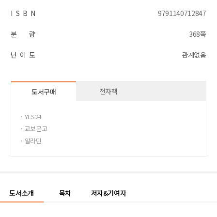
I S B N
9791140712847
분 량
368쪽
난 이 도
관계없음
전자책
도서구매
· YES24
· 교보문고
· 알라딘
도서소개
목차
저자&기여자