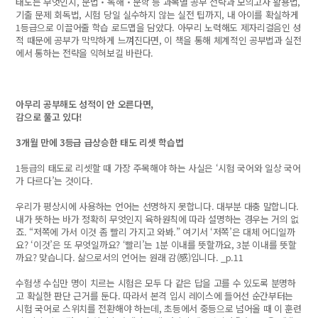
태도는 무엇인지, 문법‧독해‧문학 등 과목별 공부 전략과 모의고사 활용법,
기출 문제 회독법, 시험 당일 실수하지 않는 실전 팁까지, 내 아이를 확실하게
1등급으로 이끌어줄 학습 로드맵을 담았다. 아무리 노력해도 제자리걸음인 성
적 때문에 공부가 막막하게 느껴진다면, 이 책을 통해 체계적인 공부법과 실전
에서 통하는 전략을 익혀보길 바란다.
아무리 공부해도 성적이 안 오른다면,
감으로 풀고 있다!
3개월 만에 3등급 급상승한 태도 리셋 학습법
1등급의 태도로 리셋할 때 가장 주목해야 하는 사실은 ‘시험 국어와 일상 국어
가 다르다’는 것이다.
우리가 평상시에 사용하는 언어는 선명하지 못합니다. 대부분 대충 말합니다.
내가 뜻하는 바가 정확히 무엇인지 육하원칙에 따라 설명하는 경우는 거의 없
죠. “저쪽에 가서 이것 좀 빨리 가지고 와봐.” 여기서 ‘저쪽’은 대체 어디일까
요? ‘이것’은 또 무엇일까요? ‘빨리’는 1분 이내를 뜻할까요, 3분 이내를 뜻할
까요? 맞습니다. 삶으로서의 언어는 원래 감(感)입니다. _p.11
수험생 수십만 명이 치르는 시험은 모두 다 같은 답을 고를 수 있도록 분명하
고 확실한 판단 근거를 둔다. 따라서 본격 입시 레이스에 들어선 순간부터는
시험 국어로 스위치를 전환해야 하는데, 초등에서 중등으로 넘어올 때 이 훈련