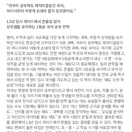
“아무리 공부해도 제자리걸음인 국어,
어디서부터 어떻게 손대야 할지 모르겠어요.”
12년 입시 레이스에서 흔들림 없이
상위권을 유지하는 1등급 국어 공부 전략
영어, 수학과 달리 사교육을 가장 늦게 시작하는 과목, 꾸준히 상위권을 유지
하던 아이도 한순간에 고꾸라지기 쉬운 과목, 아무리 공부해도 제자리걸음이
라 어디서부터 어떻게 손대야 할지 막막한 과목, 바로 국어다. 여기에 고교학
점제 도입과 2028 대입제도 전면 개편으로 학생과 학부모의 혼란은 가중됐고,
고교 내신 평가는 기존 9등급제에서 5등급제 축소되면서 내신‧수행‧수능
성적을 균형 있게 대비하는 것이 어느 때보다 더 중요해졌다. 킬러 문항을 배
제하라는 등 수시로 바뀌는 제도에도 흔들림 없이 1등급을 유지하고 국어 만
점을 받는 아이들, 그들에게는 어떤 비밀이 있을까? 대치동 및 전국 교육 특구
에서 수많은 학생의 입시 국어를 지도하고 있는 이 책의 저자는 ‘태도 리셋 학
습법’이라는 새로운 길을 제시한다.
저자는 명문대 합격생의 공부법이라고 해서 여전히 지식 습득, 작품 암기, 문
제 풀이 스킬 익히기에 머물러 있는 학생들의 현주소를 지적한다. 안타깝게도
이런 공부 방식은 모의고사 점수를 반짝 올리는 데는 유효할지 몰라도 변별력
있는 수능 시험에는 통하지 않는다. ‘감이 아닌 정확한 근거로 문제를 푸는 태
도’, ‘선지를 끊어 읽는 태도’, ‘과목별 시간을 장악하는 태도’, ‘오답을 분석하
고 자신만의 데이터를 쌓는 태도’ 등 국어 시험의 본질과 맞닿은 올바른 태도
를 훈련해야 12년 입시 레이스에서 흔들림 없는 결과를 얻을 수 있다. 책에는
태도 변화의 골든 타임은 언제인지, 초‧중‧고 학습 시기별 바로잡아야 할