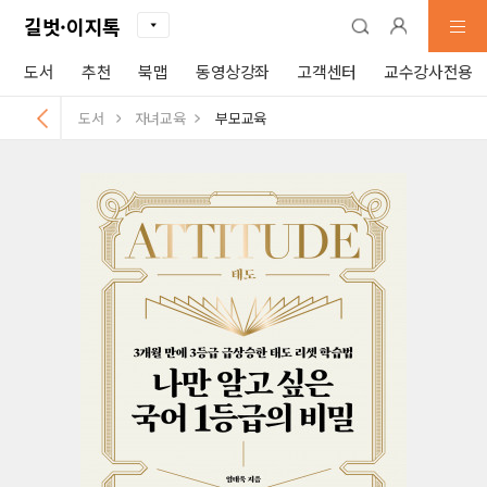
길벗·이지톡
도서
추천
북맵
동영상강좌
고객센터
교수강사전용
도서
자녀교육
부모교육