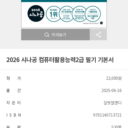
미리보기
2026 시나공 컴퓨터활용능력2급 필기 기본서
정 가
22,000원
출 간
2025-06-16
지 은 이
길벗알앤디
I S B N
9791140713721
분 량
520쪽