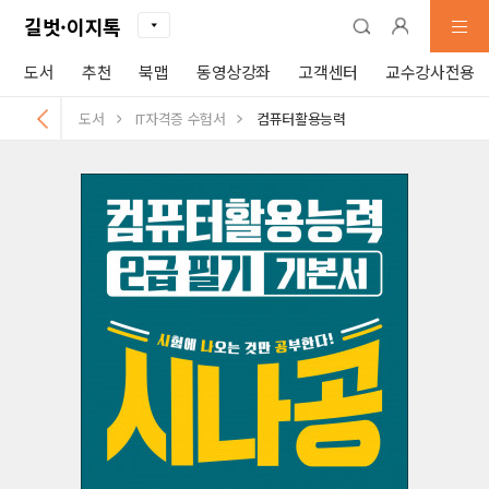
길벗·이지톡
도서
추천
북맵
동영상강좌
고객센터
교수강사전용
도서
IT자격증 수험서
컴퓨터활용능력