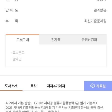
난 이 도
관계없음
부 록
최신기출문제집
전자책
동영상강좌
도서구매
· 교보문고
· 알라딘
도서소개
목차
저자&기여자
자료실
A-Z까지 기본 탄탄, 〈2026 시나공 컴퓨터활용능력2급 필기 기본서〉
2026 시나공 컴퓨터활용능력2급 필기 기본서는 기출문제 분석을 통해 최신
출제 경향을 완벽하게 반영한 도서입니다.