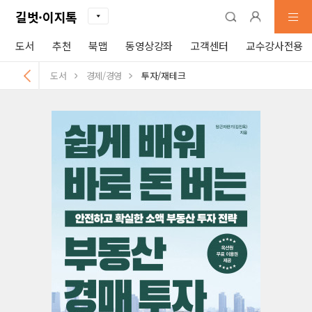
길벗·이지톡
도서
추천
북맵
동영상강좌
고객센터
교수강사전용
도서
경제/경영
투자/재테크