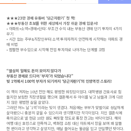
★★★23만 경매 유튜버 ‘당근자판기’ 첫 책!
★★★부동산 초보를 위한 세상에서 가장 쉬운 경매 입문서!
• 아파트+소액+경매+단타: 무조건 수익 내는 부동산 경매 단기 투자의 4가지
무기
• 시간 없는 주부&직장인부터 소액 투자자까지 안전하게 시작하는 아파트 경
매 비법
• 짭짤한 부수입으로 시작해 전업 투자자로 나아가는 단계별 코칭
“열심히 일해도 돈이 모이지 않다가
부동산 경매로 드디어 ‘부자’가 되었습니다”
빚 1억에서 100억 부자가 되기까지 ‘당근자판기’의 인생역전 스토리!
이 책의 저자는 10년 전만 해도 평범한 워킹맘이었다. 대학병원 간호사로 힘
들지만 보람찬 직장생활을 했으며 결혼해서 두 아이를 낳고 남들과 크게 다르
지 않은 평범한 삶을 살았다.
그러던 어느 날 ‘1억’이라는 빚이 생겼다. 처음에는 부부가 맞벌이로 성실하게
살아왔으니 충분히 갚을 수 있으리라 생각했지만 착각이었다. 지인 결혼식에
축의금으로 낼 현금 10만 원도 빠듯할 정도로 통장 잔고는 바닥이었다. 해외
여행 대신 호캉스로 만족하고, 백화점 쇼핑 대신 마트에서 장을 보며 꽤 알뜰
한 편이라고 생각하고 살았지만, 매달 들어오는 월급을 믿고 안일했던 탓이다.