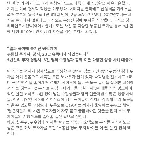
단 한 번의 위기에도 크게 휘청일 정도로 가족의 재정 상황은 아슬아슬했다.
저자는 이때 경제적 각성을 이루었다. 허리띠를 졸라매고 난생처음 가계부를
쓰며 부부의 월급으로 1년 6개월 만에 빚을 모두 갚아냈다. 2017년부터는 과
거로 돌아가지 않겠다는 다짐으로 부동산 경매 투자를 시작했다. 그리고 경매,
외국인도시민박(에어비앤비), 모텔 사업 등 다양한 부동산 투자를 통해 9년 만
에 마침내 100억 원 이상의 자산을 가진 부자가 되었다.
“일과 육아에 쫓기던 워킹맘이
부동산 투자자, 강사, 23만 유튜버가 되었습니다”
9년간의 투자 경험치, 8천 명의 수강생과 함께 이룬 다양한 성공 사례 대공개!
이 책에는 저자가 경제적으로 각성한 후 9년이 넘는 시간 동안 부동산 경매 투
자를 하며 온몸으로 체득한 모든 노하우가 담겨 있다. 대학병원 간호사로 3교
대 근무 후 잠을 줄여가며 경매지 사이트에 올라온 모든 물건을 살펴본 과정에
서 얻은 경험치. 첫 투자로 지방의 다가구를 낙찰받아 9세대를 직접 명도하며
익힌 실전 노하우. 8천 명이 넘는 수강생들과 함께 만들어낸 수많은 성공 사례
들. 이런 다양한 사례를 적재적소에 담아 독자들이 각자의 상황에 따라 도움을
얻을 수 있도록 구성했다. 부록으로 Q&A에는 저자가 운영하는 유튜브 채널
‘당근자판기’의 23만 구독자들이 자주 묻고 궁금해하던 것들을 담아 초보 투
자자들의 시행착오를 줄여줄 실전 팁으로 전한다.
워킹맘, 주부, 부수입과 퇴사를 꿈꾸는 직장인, 소액으로 투자를 시작해보고
싶은 모든 초보 투자자를 위한 ‘부동산 경매 투자 바이블’이 될 단 한 권의 책
이다.