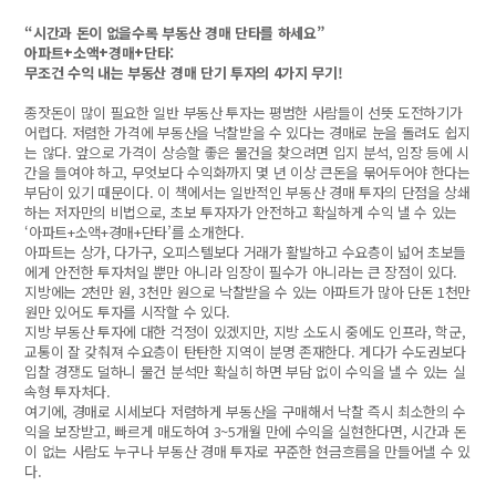
“시간과 돈이 없을수록 부동산 경매 단타를 하세요”
아파트+소액+경매+단타:
무조건 수익 내는 부동산 경매 단기 투자의 4가지 무기!
종잣돈이 많이 필요한 일반 부동산 투자는 평범한 사람들이 선뜻 도전하기가
어렵다. 저렴한 가격에 부동산을 낙찰받을 수 있다는 경매로 눈을 돌려도 쉽지
는 않다. 앞으로 가격이 상승할 좋은 물건을 찾으려면 입지 분석, 임장 등에 시
간을 들여야 하고, 무엇보다 수익화까지 몇 년 이상 큰돈을 묶어두어야 한다는
부담이 있기 때문이다. 이 책에서는 일반적인 부동산 경매 투자의 단점을 상쇄
하는 저자만의 비법으로, 초보 투자자가 안전하고 확실하게 수익 낼 수 있는
‘아파트+소액+경매+단타’를 소개한다.
아파트는 상가, 다가구, 오피스텔보다 거래가 활발하고 수요층이 넓어 초보들
에게 안전한 투자처일 뿐만 아니라 임장이 필수가 아니라는 큰 장점이 있다.
지방에는 2천만 원, 3천만 원으로 낙찰받을 수 있는 아파트가 많아 단돈 1천만
원만 있어도 투자를 시작할 수 있다.
지방 부동산 투자에 대한 걱정이 있겠지만, 지방 소도시 중에도 인프라, 학군,
교통이 잘 갖춰져 수요층이 탄탄한 지역이 분명 존재한다. 게다가 수도권보다
입찰 경쟁도 덜하니 물건 분석만 확실히 하면 부담 없이 수익을 낼 수 있는 실
속형 투자처다.
여기에, 경매로 시세보다 저렴하게 부동산을 구매해서 낙찰 즉시 최소한의 수
익을 보장받고, 빠르게 매도하여 3~5개월 만에 수익을 실현한다면, 시간과 돈
이 없는 사람도 누구나 부동산 경매 투자로 꾸준한 현금흐름을 만들어낼 수 있
다.