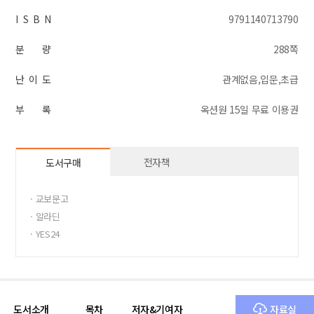
I S B N
9791140713790
분 량
288쪽
난 이 도
관계없음,입문,초급
부 록
옥션원 15일 무료 이용권
전자책
도서구매
· 교보문고
· 알라딘
· YES24
도서소개
목차
저자&기여자
자료실