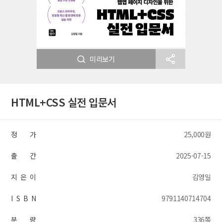
미리보기
HTML+CSS 실전 입문서
정 가
25,000원
출 간
2025-07-15
지 은 이
김영일
I S B N
9791140714704
분 량
336쪽