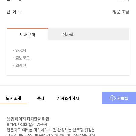
난 이 도
입문,초급
전자책
도서구매
· YES24
· 교보문고
· 알라딘
도서소개
목차
저자&기여자
자료실
웹앱 페이지 디자인을 위한
HTML+CSS 실전 입문서
입문자도 예제를 따라하다 보면 완성하는 웹코딩 첫걸음
크로스 브라우징, 반응형 최신 웹 환경에 맞춘 실습 과정