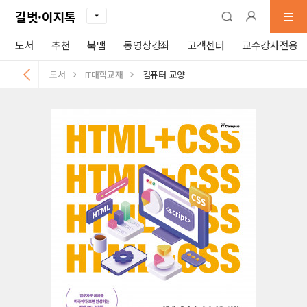
길벗·이지톡
도서
추천
북맵
동영상강좌
고객센터
교수강사전용
도서
IT대학교재
컴퓨터 교양