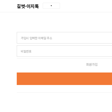
길벗·이지톡
아이디
비밀번호
회원가입