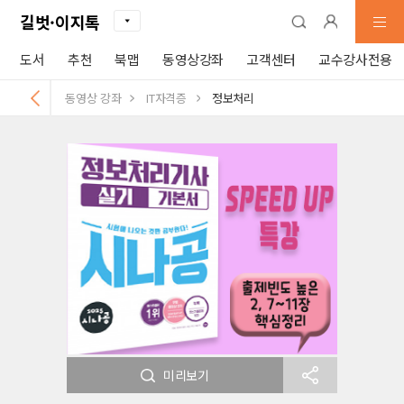
길벗·이지톡
도서
추천
북맵
동영상강좌
고객센터
교수강사전용
동영상 강좌
IT자격증
정보처리
미리보기