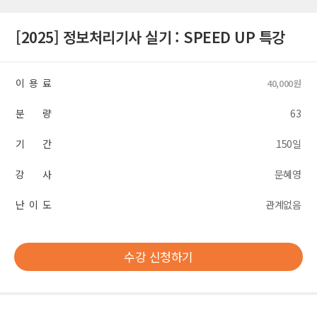
[2025] 정보처리기사 실기 : SPEED UP 특강
이 용 료
40,000원
분 량
63
기 간
150일
강 사
문혜영
난 이 도
관계없음
수강 신청하기