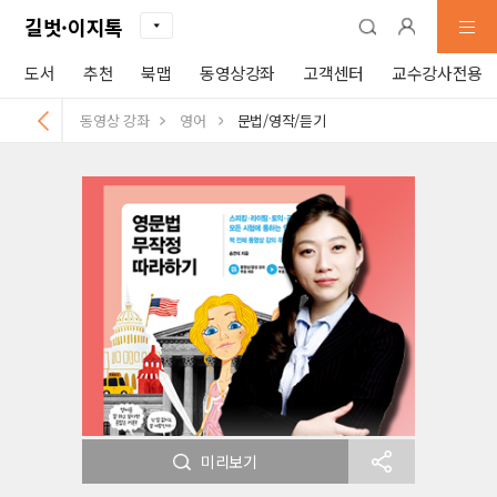
길벗·이지톡
도서
추천
북맵
동영상강좌
고객센터
교수강사전용
동영상 강좌
영어
문법/영작/듣기
미리보기