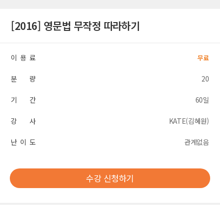
[2016] 영문법 무작정 따라하기
이 용 료
무료
분 량
20
기 간
60일
강 사
KATE(김혜원)
난 이 도
관계없음
수강 신청하기