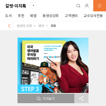
길벗·이지톡
도서
추천
북맵
동영상강좌
고객센터
교수강사전용
동영상 강좌
영어
회화
미리보기