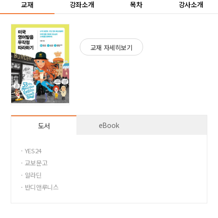
교재
강좌소개
목차
강사소개
교재 자세히보기
eBook
도서
· YES24
· 교보문고
· 알라딘
· 반디앤루니스