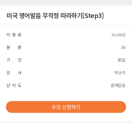
미국 영어발음 무작정 따라하기[Step3]
이 용 료
45,000원
분 량
16
기 간
30일
강 사
박규리
난 이 도
관계없음
수강 신청하기