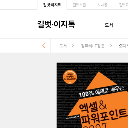
길벗·이지톡
길벗스쿨
시나공
길벗
길벗
이지톡
·
도서
도서
컴퓨터/IT활용
오피