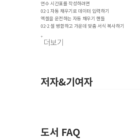
연수 시간표를 작성하려면
02-1 자동 채우기로 데이터 입력하기
엑셀을 운전하는 자동 채우기 핸들
02-2 셀 병합하고 가운데 맞춤 서식 복사하기
맞춤 서식 이해하기
더보기
02-3 특정 텍스트에 조건부 서식 지정하기
조건부 서식 알아보기
02-4 특수 기호 삽입하고 복사하기
이동 및 복사하기
02-5 인쇄 설정에서 여백 조절하기
저자&기여자
인쇄 페이지 설정하기
[도전! 실무 활용]
03 거래처별 거래내역서 작성하기
거래처별 거래내역서를 작성하려면
03-1 중복 데이터 제거 기능으로 필터링하기
중복 항목 제거하기
도서 FAQ
03-2 범위에 이름 지정하기
셀 이름 정의하기