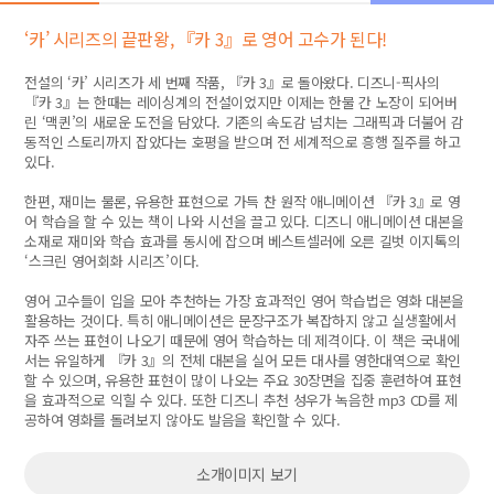
‘카’ 시리즈의 끝판왕, 『카 3』로 영어 고수가 된다!
전설의 ‘카’ 시리즈가 세 번째 작품, 『카 3』로 돌아왔다. 디즈니-픽사의
『카 3』는 한때는 레이싱계의 전설이었지만 이제는 한물 간 노장이 되어버
린 ‘맥퀸’의 새로운 도전을 담았다. 기존의 속도감 넘치는 그래픽과 더불어 감
동적인 스토리까지 잡았다는 호평을 받으며 전 세계적으로 흥행 질주를 하고
있다.
한편, 재미는 물론, 유용한 표현으로 가득 찬 원작 애니메이션 『카 3』로 영
어 학습을 할 수 있는 책이 나와 시선을 끌고 있다. 디즈니 애니메이션 대본을
소재로 재미와 학습 효과를 동시에 잡으며 베스트셀러에 오른 길벗 이지톡의
‘스크린 영어회화 시리즈’이다.
영어 고수들이 입을 모아 추천하는 가장 효과적인 영어 학습법은 영화 대본을
활용하는 것이다. 특히 애니메이션은 문장구조가 복잡하지 않고 실생활에서
자주 쓰는 표현이 나오기 때문에 영어 학습하는 데 제격이다. 이 책은 국내에
서는 유일하게 『카 3』의 전체 대본을 실어 모든 대사를 영한대역으로 확인
할 수 있으며, 유용한 표현이 많이 나오는 주요 30장면을 집중 훈련하여 표현
을 효과적으로 익힐 수 있다. 또한 디즈니 추천 성우가 녹음한 mp3 CD를 제
공하여 영화를 돌려보지 않아도 발음을 확인할 수 있다.
소개이미지 보기