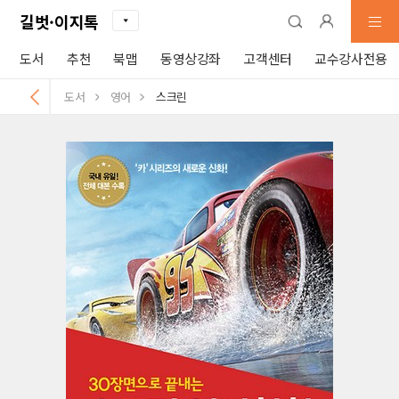
길벗·이지톡
도서
추천
북맵
동영상강좌
고객센터
교수강사전용
도서
영어
스크린