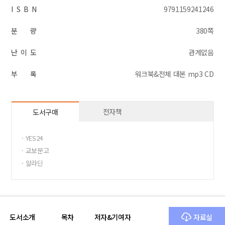
I S B N
9791159241246
분 량
380쪽
난 이 도
관계없음
부 록
워크북&전체 대본 mp3 CD
전자책
도서구매
· YES24
· 교보문고
· 알라딘
도서소개
목차
저자&기여자
자료실