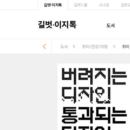
길벗·이지톡
길벗스쿨
시나공
길벗
길벗
이지톡
·
도서
도서
취미/건강/가정
취미