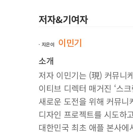
저자&기여자
Part 2 그리드
디자인 이론 | 그리드로 지면을 구성하라
디자인 보는 법 | 정렬과 배치 기준을 명확히 알자
이민기
ㆍ지은이
01 그리드를 변형한 디자인
소개
02 사진 프레임을 변형한 디자인
03 그리드를 해체한 디자인
저자 이민기는 (現) 커뮤니
04 사진을 공간감 있게 배치한 디자인
05 돋보이는 크기를 고려한 도비라
이티브 디렉터 매거진 ‘스크린’
06 정보를 시각화하여 전달한 디자인
07 여백으로 통일감을 준 디자인
새로운 도전을 위해 커뮤니
08 제품 홍보를 위한 매거진 디자인
09 사진의 여백이 부족한 페이지 디자인
디자인 프로젝트를 시도하고
10 직관적인 전달을 위한 디자인
11 자유로운 내지 디자인
대한민국 최초 애플 본사에서
12 스토리가 느껴지는 디자인