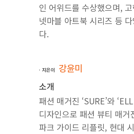
13 텍스트 단에 변화를 준 디자인
인 어위드를 수상했으며, 고현
14 정형화된 그리드를 벗어난 디자인
넷마블 아트북 시리즈 등 
15 공간감으로 개성 있는 디자인
16 주제에 맞춘 연속성 있는 디자인
다.
17 유기성 있게 사진을 배치한 디자인
18 텍스트 단에 변화를 준 디자인
19 전달하려는 정보를 고려한 디자인
20 임팩트 있게 구성한 펼침면 디자인
21 주제에 맞춰 개성을 표현한 디자인
강윤미
22 반복되는 사진의 좌우 배치를 바꾼 디자인
ㆍ지은이
23 다른 페이지가 붙는 1+1 페이지 디자인
24 칼럼 그리드에 변화를 준 디자인
소개
25 다각형 사선을 사용한 디자인
26 다양한 사진이 있는 감사 페이지
패션 매거진 ‘SURE’와 ‘E
27 효과적인 구성의 인터뷰 페이지
디자인으로 패션 뷰티 매거
28 칼럼 주제를 시각화한 디자인
29 여백을 활용한 디자인
파크 가이드 리플릿, 현대
30 구성으로 전달력을 높인 디자인
31 그리드를 변형한 디자인