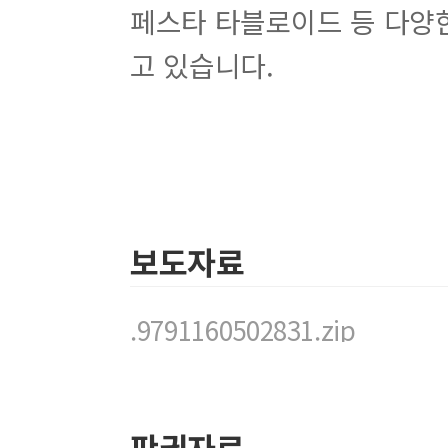
페스타 타블로이드 등 다양
32 사선 그리드를 이용한 디자인
33 사진 배치로 완성도를 높인 디자인
고 있습니다.
Part 3 타이포그래피
디자인 이론 | 타이포그래피로 세련된 디자인을 하라
디자인 보는 법 | 타이포그래피를 다양하게 활용하라
01 제목 스타일을 변형한 디자인
보도자료
02 콘텐츠 성격을 부각한 디자인
03 서체의 변화로 역동적인 디자인
04 캘리그래피를 활용한 디자인
.9791160502831.zip
05 타이포그래피를 해체한 디자인
06 타이포그래피를 활용한 디자인
07 사진 속 텍스트를 적절히 배치한 디자인
08 주제에 맞게 서체를 수정한 디자인
09 이미지와 텍스트를 활용한 디자인
판권자료