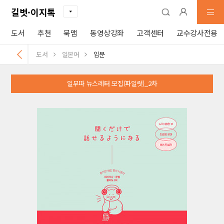
길벗·이지톡
도서
추천
북맵
동영상강좌
고객센터
교수강사전용
도서
일본어
입문
일무따 뉴스레터 모집(파일럿)_2차