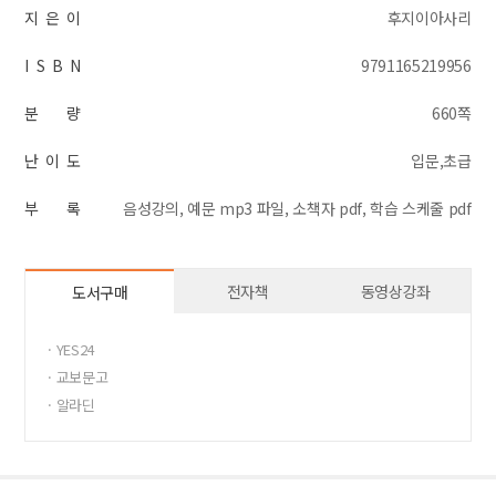
지 은 이
후지이아사리
I S B N
9791165219956
분 량
660쪽
난 이 도
입문,초급
부 록
음성강의, 예문 mp3 파일, 소책자 pdf, 학습 스케줄 pdf
전자책
동영상강좌
도서구매
· YES24
· 교보문고
· 알라딘