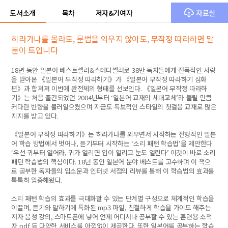
도서소개
목차
저자&기여자
자료실
히라가나를 몰라도, 문법을 외우지 않아도, 무작정 따라하면 말
문이 트입니다
18
년 동안 일본어 베스트셀러
&
스테디셀러로
38
만 독자들에게 전폭적인 사랑
을 받아온
《
일본어 무작정 따라하기
》
가
《
일본어 무작정 따라하기 심화
편
》
과 합쳐져 이번에 완전체의 형태를 선보인다
.
《
일본어 무작정 따라하
기
》
는 처음 출간되었던
2004
년부터
‘
일본어 교재의 세대교체
’
라 불릴 만큼
커다란 반향을 불러일으켰으며 지금도 독보적인 스타일의 첫걸음 교재로 많은
지지를 받고 있다
.
《
일본어 무작정 따라하기
》
는 히라가나를 외우면서 시작하는 전형적인 일본
어 학습 방법에서 벗어나
,
듣기부터 시작하는
‘
소리 패턴 학습법
’
을 제안한다
.
‘
우선 귀부터 열어라
,
귀가 열리면 입이 열리고 눈도 열린다
’
이것이 바로 소리
패턴 학습법의 핵심이다
. 18
년 동안 일본어 분야 베스트를 고수하며 이 책으
로 공부한 독자들의 입소문과 인터넷 서점의 리뷰를 통해 이 학습법의 효과를
톡톡히 입증해왔다
.
소리 패턴 학습의 효과를 극대화할 수 있는 단계별 구성으로 체계적인 학습을
이끌며
,
듣기와 말하기에 특화된
mp3
파일
,
친절하게 학습을 가이드 해주는
저자 음성 강의
,
스마트폰에 넣어 언제 어디서나 공부할 수 있는 훈련용 소책
자
pdf
등 다양한 서비스를 아낌없이 제공한다
.
또한 일본어를 공부하는 학습