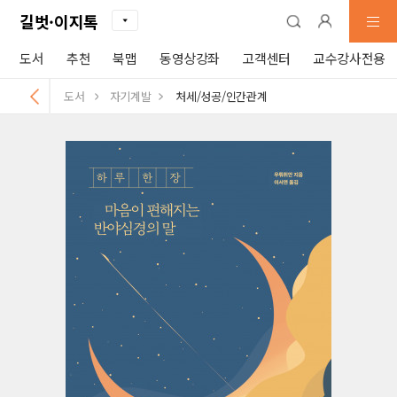
길벗·이지톡
도서
추천
북맵
동영상강좌
고객센터
교수강사전용
도서
자기계발
처세/성공/인간관계