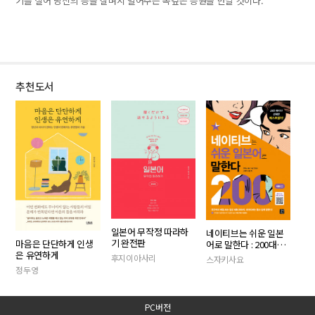
기를 실어 당신의 등을 살며시 밀어주는 속깊은 응원을 만날 것이다.
추천도서
일본어 무작정 따라하
네이티브는 쉬운 일본
기 완전판
마음은 단단하게 인생
어로 말한다 : 200대화
은 유연하게
편
후지이아사리
스자키사요
정두영
PC버전