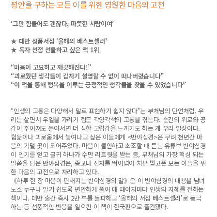
평안을 구하는 모든 이를 위한 영원한 마음의 고전
‘그만 힘들어도 괜찮다, 따뜻한 사람이여’
★ 대만 성품서점 ‘올해의 베스트셀러’
★ 독자 선정 선물하고 싶은 책 1위
“마음이 고요하고 깨끗해진다!”
“괴로웠던 생각들이 갑자기 설명할 수 없이 떠나버렸습니다”
“이 책을 통해 행복을 이루는 긍정적인 생각들을 찾을 수 있었습니다”
“인생의 고통은 다양해서 말로 표현하기 쉽지 않다”는 부처님의 단언처럼, 우
리는 살면서 우열을 가리기 힘든 각양각색의 고통을 겪는다. 순간의 위로와 공
감이 주어져도 돌아서면 더 심한 고립감을 느끼기도 하는 게 우리 일상이다.
힘듦이나 괴로움에서 놓여나고 싶은 이들에게 <반야심경>은 무려 천년간 마
음의 기댈 곳이 되어주었다. 마음이 불안하고 초조할 때 듣는 유튜브 반야심경
이 인기를 얻고 글귀 하나가 수만 리트윗을 받는 등, 부처님의 가장 핵심 되는
말씀을 담은 반야심경은, 종교나 신자를 뛰어넘어 치유 받고픈 모든 이들을 위
한 마음의 고전으로 자리하고 있다.
《하루 한 장 마음이 편해지는 반야심경의 말》은 이 반야심경의 내용을 남녀
노소 누구나 알기 쉽도록 편안하게 풀어 매 페이지마다 인생의 지혜를 전하는
책이다. 대만 출간 즉시 2만 부를 돌파하고 ‘올해의 서점 베스트셀러’로 등극
하는 등 선풍적인 반응을 일으킨 이 책이 한국판으로 출간됐다.