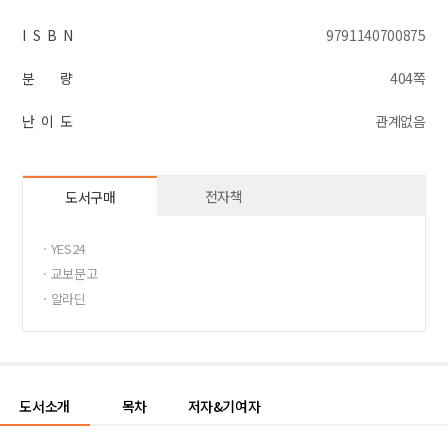
I S B N
9791140700875
분 량
404쪽
난 이 도
관계없음
전자책
도서구매
· YES24
· 교보문고
· 알라딘
도서소개
목차
저자&기여자