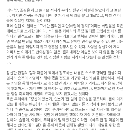
어느 밤, 조깅을 하고 돌아온 저자가 우리집 전구가 이렇게 밝았나 하고 놀란
다. 하지만 전구는 수명을 다해 몇 개가 꺼져 있을 뿐 그대로였고, 바뀐 건 어
둠에 적응한 저자의 눈이었다.
책에 실린 이 일화는 “고개만 돌리면 피안(해탈의 경지)”이라는 깨달음을 작은
에피소드로 소개한 것이다. 스마트폰 카메라의 특정 필터를 고집하듯 매사를
하나의 관점으로만 보면 좌절은 너무 커보이고 행복은 멀어만 보이기 쉽다. 반
면 역경을 만났을 때조차 거기서 참신하고 유익한 관점을 찾을 수 있다면 더는
슬픔의 늪을 헤엄치지 않고 영혼을 성장시킬 수 있다. 사랑을 상실하여 계속
아파하는 이에게도 반야심경의 말은 ‘흘러내려간 이슬은 보이지 않을 뿐 어디
선가 계속 존재하는 것처럼, 진정한 사랑은 사라지지 않는다’는 관점을 전한
다.
참신한 관점의 힘과 더불어 책에서 강조하는 내용은 스스로 행복할 결심이다.
옆자리 승객이 개명까지 해야 했을 정도로 기구한 자신의 삶을 한탄하자, 저자
는 개명을 통해 행복하기로 결심했던 과거의 바람을 기억하고, 자신을 원망하
며 후회하거나 자기 연민에 빠지는 걸 멈추라고 조언한다. 변화하기로 한 자신
을 항상 축복해야 개명의 효과를 보지 않겠냐는 것이다.
책은 우리에게 “정신이 있는가, 없는가”란 말의 중요성을 강조하며, 몸이 여기
있는데 마음은 딴곳(과거나 미래)을 떠돌지 않는가를 심각하게 돌아보라고 말
한다. 한순간도 고정됨이 없이 손가락 사이로 흐르는 <바로 지금>에, 최선을
다하여 자신을 사랑하는 것만이 긍정적인 행동이자 가장 기본되는 자비라고
말이다. 슬픔에, 아픔에, 두려움에 멈춰 있었던 이라면 《하루 한 장 마음이 편
해지는 반야심경의 말》을 통해 마음이 편해질 뿐만 아니라, 내일을 위한 용