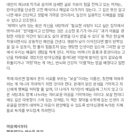
대만의 제10대 작가로 꼽히며 섬세한 글로 치유의 힘을 전하고 있는 저자는,
반야심경을 단순한 고전 해석이나 해설로 다가가지 않는다. 그 깊은 뜻은 알고
나면 매우 간단하고 생활에 가까운 것이라서, 일상의 실용적인 지혜들을 얻을
수 있다고 강조한다.
‘체력이 남아 있는 동안 자신을 사랑하라’ ‘필요한 사람이 되고 싶은 집착에서
벗어나라’ ‘받아들이고 인정하는 것은 소심한 포기가 아니다’ ‘과거 어둠을 경
험한 사람은 약간의 빛으로도 삶의 광명을 다시 얻을 수 있다’ 등 책은 현실에
적용되면서도 감동적인 혜안을 건넨다. 영원히 낮이 이어진다면 별의 반짝임
을 알 수 없듯이, 한 톨의 힘듦조차 없는 명랑한 인생이란 없으며 그러한 삶 안
에서 우리는 배움의 경험을 하게 된다. 저자는 어머니의 중풍과 종양이라는 고
난을 차례대로 겪었지만 반야심경을 들여다본 덕분에 벌어진 일의 겉모습에
휘둘리거나 ‘저항’하는 게 아닌, 번뇌와 건강히 ‘이별’하는 법을 배웠다고 말한
다.
책에 따르면 절에서 흔히 서로를 부르는 “보살”이라는 이름은, 칭찬해 띄워주
려는 게 아니라 격려하기 위한 것이라 한다. 본래의 맑은 본성을 기억하고 자
신에게 행복을 허락할 줄 알며, 더 나아가 자기만의 깨달음에 그치지 않고 다
른 사람과도 함께 나누려는 자비로운 마음을 기억하라는 의미다. 보살 한마디
에도 깊은 따뜻함이 스며 있는 것처럼, 이 책은 찾아올 수밖에 없는 인생의 괴
로움을 현명히 대처하고 마음이 편안해질 수 있도록 반야심경에 녹아든 지혜
들로 독자를 부드럽게 격려한다.
마음에서부터
행복해지는 연습을 하자