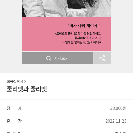
미리보기
희곡집 에세이
줄리엣과 줄리엣
정 가
33,000원
출 간
2022-11-23