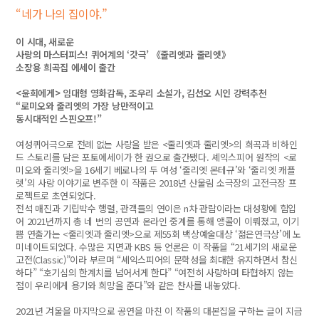
“네가 나의 집이야.”
이 시대, 새로운
사랑의 마스터피스! 퀴어계의 ‘갓극’ 《줄리엣과 줄리엣》
소장용 희곡집 에세이 출간
<윤희에게> 임대형 영화감독, 조우리 소설가, 김선오 시인 강력추천
“로미오와 줄리엣의 가장 낭만적이고
동시대적인 스핀오프!”
여성퀴어극으로 전례 없는 사랑을 받은 <줄리엣과 줄리엣>의 희곡과 비하인
드 스토리를 담은 포토에세이가 한 권으로 출간됐다. 셰익스피어 원작의 <로
미오와 줄리엣>을 16세기 베로나의 두 여성 ‘줄리엣 몬테규’와 ‘줄리엣 캐플
렛’의 사랑 이야기로 변주한 이 작품은 2018년 산울림 소극장의 고전극장 프
로젝트로 초연되었다.
전석 매진과 기립박수 행렬, 관객들의 연이은 n차 관람이라는 대성황에 힘입
어 2021년까지 총 네 번의 공연과 온라인 중계를 통해 앵콜이 이뤄졌고, 이기
쁨 연출가는 <줄리엣과 줄리엣>으로 제55회 백상예술대상 ‘젊은연극상’에 노
미네이트되었다. 수많은 지면과 KBS 등 언론은 이 작품을 “21세기의 새로운
고전(Classic)”이라 부르며 “셰익스피어의 문학성을 최대한 유지하면서 참신
하다” “호기심의 한계치를 넘어서게 한다” “여전히 사랑하며 타협하지 않는
점이 우리에게 용기와 희망을 준다”와 같은 찬사를 내놓았다.
2021년 겨울을 마지막으로 공연을 마친 이 작품의 대본집을 구하는 글이 지금