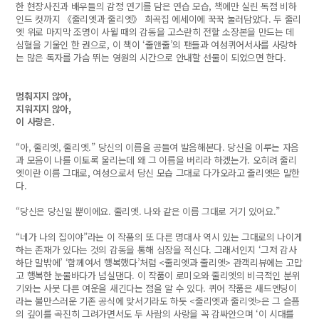
한 현장사진과 배우들의 감정 연기를 담은 연습 모습, 책에만 실린 독점 비하
인드 컷까지 《줄리엣과 줄리엣》 희곡집 에세이에 꾹꾹 눌러담았다. 두 줄리
엣 위로 마지막 조명이 사윌 때의 감동을 고스란히 전할 소장본을 만드는 데
심혈을 기울인 한 권으로, 이 책이 ‘줄앤줄’의 팬들과 여성퀴어서사를 사랑하
는 많은 독자를 가슴 뛰는 영원의 시간으로 안내할 선물이 되었으면 한다.
멈춰지지 않아,
지워지지 않아,
이 사랑은.
“아, 줄리엣, 줄리엣.” 당신의 이름을 공들여 발음해본다. 당신을 이루는 자음
과 모음이 나를 이토록 울리는데 왜 그 이름을 버리라 하겠는가. 오히려 줄리
엣이란 이름 그대로, 여성으로서 당신 모습 그대로 다가오라고 줄리엣은 말한
다.
“당신은 당신일 뿐이에요. 줄리엣. 나와 같은 이름 그대로 거기 있어요.”
“네가 나의 집이야”라는 이 작품의 또 다른 명대사 역시 있는 그대로의 나이게
하는 존재가 있다는 것의 감동을 통해 심장을 적신다. 그래서인지 ‘그저 감사
하단 말밖에’ ‘함께여서 행복했다’처럼 <줄리엣과 줄리엣> 관객리뷰에는 고맙
고 행복한 눈물바다가 넘실댄다. 이 작품이 로미오와 줄리엣의 비극적인 분위
기와는 사뭇 다른 여운을 새긴다는 점을 알 수 있다. 퀴어 작품은 새드엔딩이
라는 불만스러운 기존 공식에 맞서기라도 하듯 <줄리엣과 줄리엣>은 그 슬픔
의 깊이를 곡진히 그려가면서도 두 사람의 사랑을 꼭 감싸안으며 ‘이 시대를