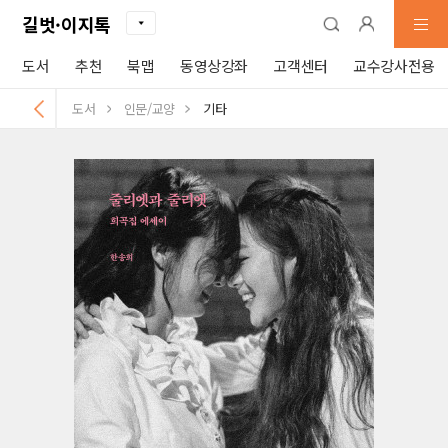
길벗·이지톡
도서
추천
북맵
동영상강좌
고객센터
교수강사전용
도서
인문/교양
기타