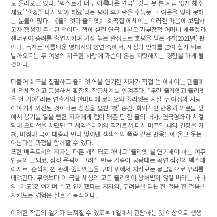
도 올라오고 있다. ‘텍스트가 너무 아름다운 연극’ ‘갓극 못 본 사람 없게 해주
세요’ ‘줄&줄 다시 와야 해요’라는 평이 후기란을 수놓듯 그 여운을 잊지 못하
는 분들이 많다. 《줄리엣과 줄리엣》 희곡집 에세이는 이러한 마음에 보답하
고자 정성껏 준비된 책이다. 책에 실린 연극 대본은 가부장적 어머니 캐플렛과
젠더퀴어 승려를 출연시키며 가장 높은 완성도로 호평을 받은 4연(2021년) 판
이다. 독자는 아름다운 명대사의 향연 속에서, 세상의 반대를 넘어 활자 위로
날아오르는 두 여성의 지극한 사랑에 가슴이 온통 저릿해지는 경험을 하게 될
것이다.
더불어 희곡을 집필하고 줄리엣 역을 연기한 저자가 직접 쓴 에세이는 팬들에
게 입체적이고 풍성하게 확장된 작품세계를 안겨준다. “우린 줄리엣과 줄리엣
을 할 거야”라는 연출가의 한마디에 로미오와 줄리엣은 사실 두 여성의 사랑
이야기가 와전된 것이라는 상상을 펼친 ‘첫’ 순간, 회의적인 반응과 의문들 앞
에서 용기를 잃을 뻔한 저자에게 힘이 돼준 단 한 줄의 대사, 연극영화과 시절
학내 오디션을 치렀던 그 셰익스피어와 작가로서 다시 마주할 때의 긴장을 거
쳐, 마침내 극이 대중과 만나 빚어낸 색색깔의 폭죽 같은 반응들에 울고 웃는
아름다운 과정을 함께할 수 있다.
또한 배우로서의 저자는 다른 캐릭터도 아니고 ‘줄리엣’을 연기해야 하는 여주
인공의 고뇌로, 심장 윤곽이 그려질 만큼 가슴이 쿵쾅대는 공연 직전의 백스테
이지로, 손깍지 낀 관객 줄리엣들을 무대 위에서 지켜보는 뭉클함으로 우리를
데려간다. 무엇보다 이 극을 세상의 모든 줄리엣이 상처받지 않길 바라는 하나
의 ‘기도’로 여기며 쓰고 연기했다는 저자의, 두려움을 딛는 한 걸음 한 걸음을
지켜보는 경험은 실로 감동적이다.
이러한 작품의 열기가 느껴질 수 있도록 1열에서 관람하는 것 이상으로 생생