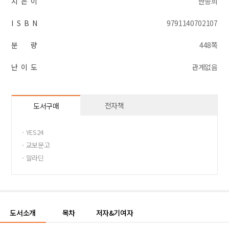
지 은 이
한송희
I S B N
9791140702107
분 량
448쪽
난 이 도
관계없음
전자책
도서구매
· YES24
· 교보문고
· 알라딘
도서소개
목차
저자&기여자