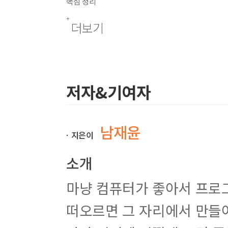
핵심 정리
Q & A
더보기
UNIT 12. 덧셈, 뺄셈하기
UNIT 13. 증가, 감소 연산자 사용하기
UNIT 14. 곱셈, 나눗셈하기
UNIT 15. 나머지 연산하기
저자&기여자
UNIT 16. 자료형의 확장과 축소 알아보기
핵심 정리
Q & A
남재윤
ㆍ지은이
UNIT 17. if 조건문으로 특정 조건일 때 코드 실행하
소개
UNIT 18. else를 사용하여 두 방향으로 분기하기
UNIT 19. else if를 사용하여 여러 방향으로 분기하
마냥 컴퓨터가 좋아서 프로
핵심 정리
떠오르면 그 자리에서 만들
Q & A