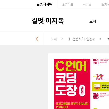
길벗·이지톡
길벗스쿨
시나공
길벗
길벗
이지톡
·
도서
도서
IT전문서/IT입문서