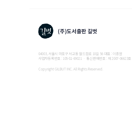
UNIT 31. 계단식으로 별 출력하기
핵심 정리
Q & A
UNIT 32. goto로 프로그램의 흐름을 원하는대로 
UNIT 33. FizzBuzz
04003, 서울시 마포구 서교동 월드컵로 10길 56 대표 : 이종원
사업자등록번호 : 105-81-69021 ㆍ 통신판매번호 : 제 2007-06623호
핵심 정리
Q & A
Copyright GILBUT INC. All Rights Reserved.
UNIT 34. 포인터 사용하기
UNIT 35. 메모리 사용하기
핵심 정리
Q & A
UNIT 36. 배열 사용하기