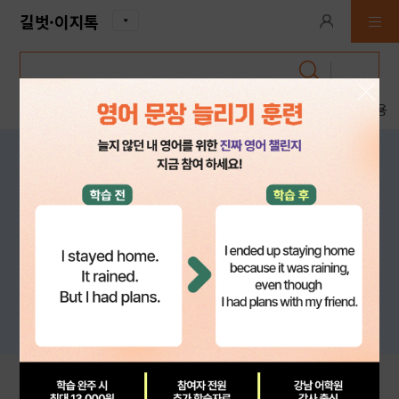
길벗·이지톡
입력 내용 삭제
도서
추천
북맵
동영상강좌
고객센터
교수강사전용
NEW
뉴스에 흔들리지 않는 나만의 기
준
기업 가치를 분석하고, 매수와 매도 타이밍을
스스로 판단하는 투자 구조
길벗ㆍ이지톡의
빠른 이용 팁