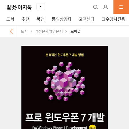
길벗·이지톡
도서
추천
북맵
동영상강좌
고객센터
교수강사전용
도서
IT전문서/IT입문서
모바일