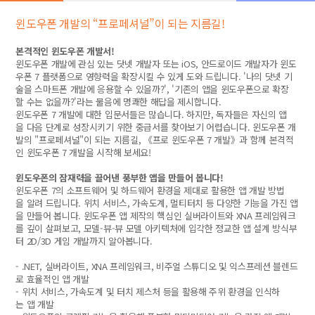
윈도우폰 개발의 “프로페셔널”이 되는 지름길!
본격적인 윈도우폰 개발서!
윈도우폰 개발에 관심 있는 닷넷 개발자 또는 iOS, 안드로이드 개발자가 윈도
우폰 7 플랫폼으로 영향력을 확장시킬 수 있게 도와 드립니다. '나의 닷넷 기
술을 스마트폰 개발에 응용할 수 있을까?', '기존의 앱을 윈도우폰으로 확장
할 수는 없을까?'라는 물음에 명쾌한 해답을 제시합니다.
윈도우폰 7 개발에 대한 입문서들은 많습니다. 하지만, 독자들은 자신의 앱
을 다음 단계로 성장시키기 위한 중급서를 찾아보기 어렵습니다. 윈도우폰 개
발의 "프로페셔널"이 되는 지름길, 《프로 윈도우폰 7 개발》과 함께 본격적
인 윈도우폰 7 개발을 시작해 보세요!
윈도우폰의 잠재력을 끌어낸 풍부한 앱을 만들어 봅니다!
윈도우폰 7의 소프트웨어 및 하드웨어 환경을 제대로 활용한 앱 개발 방법
을 알려 드립니다. 위치 서비스, 가속도계, 멀티터치 등 다양한 기능을 가진 앱
을 만들어 봅니다. 윈도우폰 앱 제작의 핵심인 실버라이트와 XNA 프레임워크
를 깊이 살펴보고, 모델-뷰-뷰 모델 아키텍처에 입각한 정교한 앱 설계 방식부
터 2D/3D 게임 개발까지 알아봅니다.
- .NET, 실버라이트, XNA 프레임워크, 비주얼 스튜디오 및 익스프레션 블렌드
로 효율적인 앱 개발
- 위치 서비스, 가속도계 및 터치 제스처 등을 활용해 주위 환경을 인식하
는 앱 개발