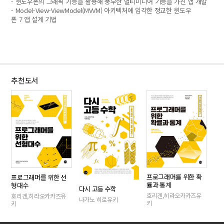
- 윈도우폰의 그래픽 기능을 활용해 풍부한 멀티미디어 기능을 가진 앱 개발
- Model-View-ViewModel(MVVM) 아키텍처에 입각한 정교한 윈도우
폰 7 앱 설계 기법
추천도서
프로그래머를 위한 확
프로그래머를 위한 선
률과 통계
형대수
다시 고등 수학
호리겐,히라오카카즈유
호리겐,히라오카카즈유
나가노 히로유키
키
키