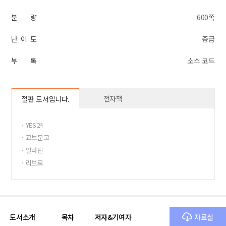
분 량
600쪽
난 이 도
중급
부 록
소스 코드
전자책
절판 도서입니다.
· YES24
· 교보문고
· 알라딘
· 리브로
· 11번가 도서
· 반디앤루니스
도서소개
목차
저자&기여자
자료실