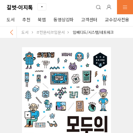
길벗·이지톡
도서
추천
북맵
동영상강좌
고객센터
교수강사전용
도서
IT전문서/IT입문서
임베디드/시스템/네트워크