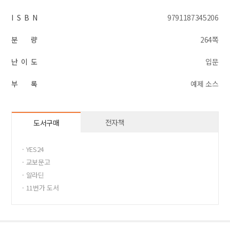
I S B N
9791187345206
분 량
264쪽
난 이 도
입문
부 록
예제 소스
전자책
도서구매
· YES24
· 교보문고
· 알라딘
· 11번가 도서
· 반디앤루니스