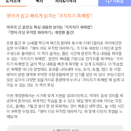
도서소개
목차
저자&기여자
자료실
영어가 쉽고 빠르게 읽히는 ‘가지치기 독해법’!
아무리 긴 문장도 핵심 내용만 보이는 ‘가지치기 독해법’!
『영어 리딩 무작정 따라하기』개정판 출간!
초판 출간 후 15쇄를 찍으며 베스트셀러와 동시에 스테디셀러로 자리매김한
길벗 이지톡의『영어 리딩 무작정 따라하기』가 더욱 세련된 디자인과 알찬
구성으로 돌아왔다. 이 책의 골자는, 짧은 시간에 문장의 핵심 내용을 파악할
수 있는 ‘가지치기 독해법’. 문장의 뼈대를 기본으로 잔가지를 제거하는 ‘가지
치기 독해법’은 글의 핵심 내용을 빠르게 파악할 수 있게 도와준다. 이 학습법
은 독해뿐 아니라 문법에도 효과를 나타내며 수능, 토익, 토플, 텝스 등 시험
영어의 문법 영역에 취약한 수험생들에게 큰 인기를 얻은 바 있다. 부담스럽지
않은 길이의 다양한 읽을거리로 훈련하여 누구나 ‘가지치기 독해법’에 쉽게 다
가갈 수 있는 것도 이 책의 특징.
이번 개정판에서는 시기에 맞게 지문을 업데이트하고, 저자의 음성 강의를 제
공하여 혼자서도 체계적인 학습을 할 수 있다. 매일 영어 문서에 치이는 직장
인도, 올해는 기필코 원서 한 권 독파하는 것이 목표인 대학생도, 늘 시험 시간
이 부족한 수험생도『영어 리딩 무작정 따라하기』와 함께 리딩의 희열을 느
껴보자!