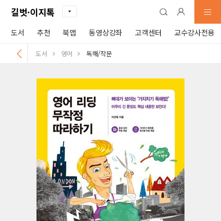
길벗·이지톡
도서
추천
북맵
동영상강좌
고객센터
교수강사전용
도서
영어
독해/작문