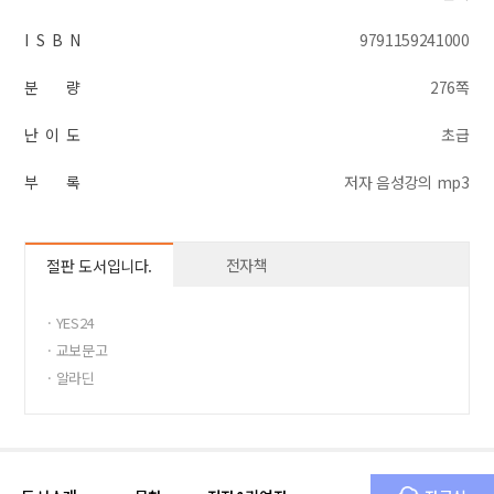
I S B N
9791159241000
분 량
276쪽
난 이 도
초급
부 록
저자 음성강의 mp3
전자책
절판 도서입니다.
· YES24
· 교보문고
· 알라딘