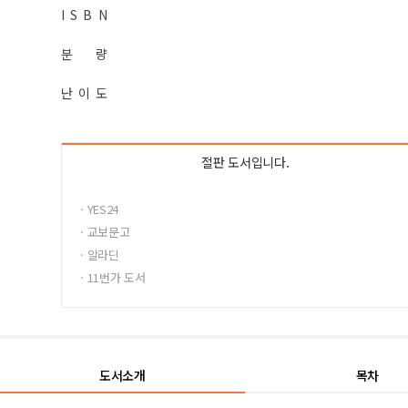
I S B N
분 량
난 이 도
절판 도서입니다.
· YES24
· 교보문고
· 알라딘
· 11번가 도서
도서소개
목차