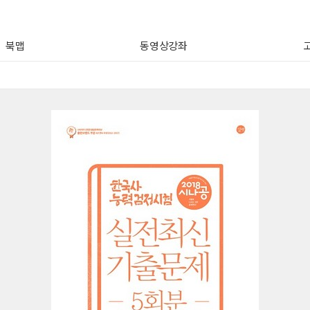
북맵
동영상강좌