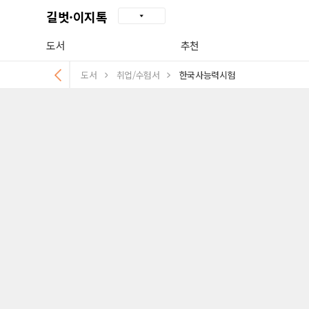
길벗·이지톡
도서
추천
도서
취업/수험서
한국사능력시험