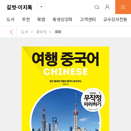
길벗·이지톡
도서
추천
북맵
동영상강좌
고객센터
교수강사전용
도서
중국어
회화