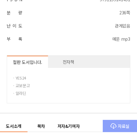
분 량
236쪽
난 이 도
관계없음
부 록
예문 mp3
전자책
절판 도서입니다.
· YES24
· 교보문고
· 알라딘
도서소개
목차
저자&기여자
자료실