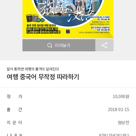
미리보기
말이 통하면 여행의 품격이 달라진다
여행 중국어 무작정 따라하기
정 가
10,000원
출 간
2018-01-15
지 은 이
엄상천
I S B N
9791159241451