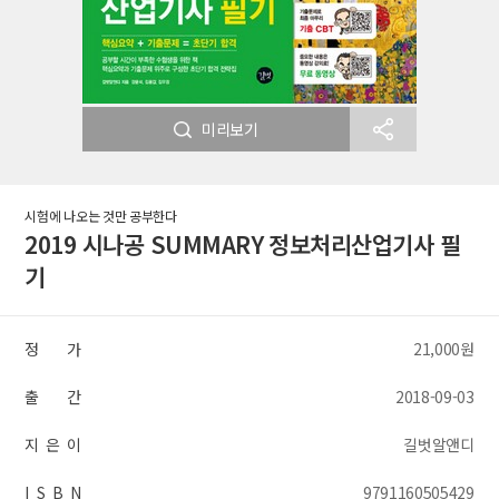
미리보기
시험에 나오는 것만 공부한다
2019 시나공 SUMMARY 정보처리산업기사 필
기
정 가
21,000원
출 간
2018-09-03
지 은 이
길벗알앤디
I S B N
9791160505429