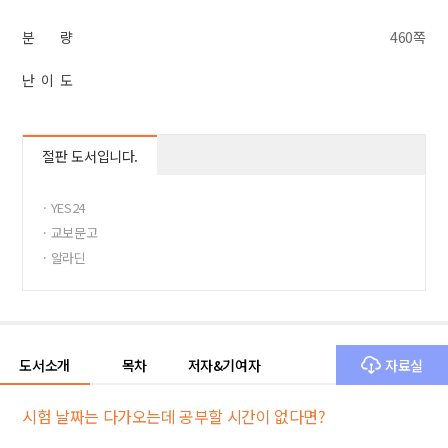
분 량
460쪽
난 이 도
절판 도서입니다.
· YES24
· 교보문고
· 알라딘
도서소개
목차
저자&기여자
자료실
시험 날짜는 다가오는데 공부할 시간이 없다면?