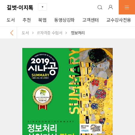
길벗·이지톡
도서
추천
북맵
동영상강좌
고객센터
교수강사전용
도서
IT자격증 수험서
정보처리