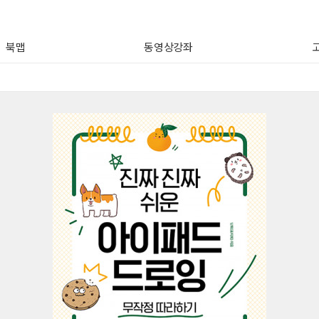
북맵
동영상강좌