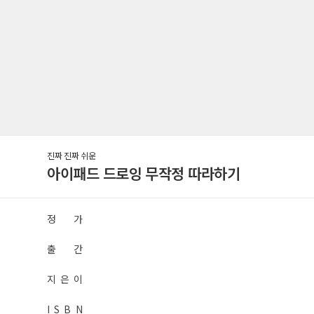
진짜 진짜 쉬운
아이패드 드로잉 무작정 따라하기
정 가
출 간
지 은 이
I S B N