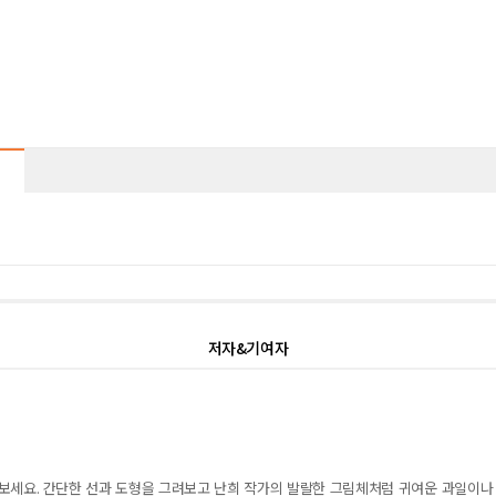
저자&기여자
해보세요
.
간단한 선과 도형을 그려보고 난희 작가의 발랄한 그림체처럼 귀여운 과일이나