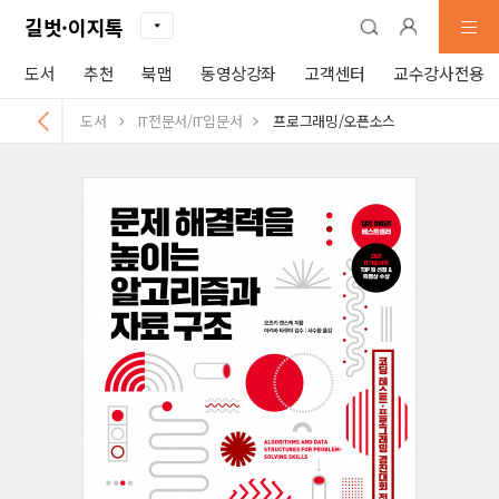
길벗·이지톡
도서
추천
북맵
동영상강좌
고객센터
교수강사전용
도서
IT전문서/IT입문서
프로그래밍/오픈소스