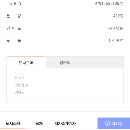
I S B N
9791165218874
분 량
412쪽
난 이 도
관계없음
부 록
소스 코드
전자책
도서구매
· YES24
· 교보문고
· 알라딘
도서소개
목차
저자&기여자
자료실