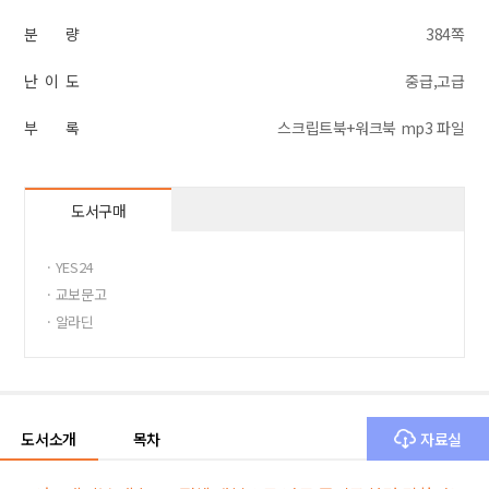
분 량
384쪽
난 이 도
중급,고급
부 록
스크립트북+워크북 mp3 파일
도서구매
· YES24
· 교보문고
· 알라딘
도서소개
목차
자료실