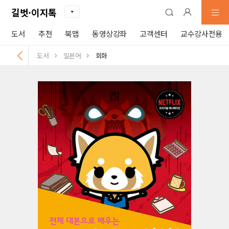
길벗·이지톡
도서
추천
북맵
동영상강좌
고객센터
교수강사전용
도서
일본어
회화