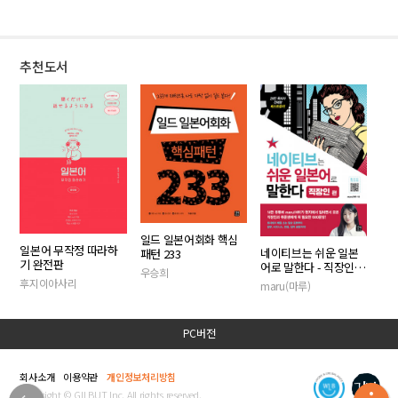
추천도서
일드 일본어회화 핵심
일본어 무작정 따라하
네이티브는 쉬운 일본
패턴 233
기 완전판
어로 말한다 - 직장인
우승희
편
후지이아사리
maru(마루)
PC버전
회사소개
이용약관
개인정보처리방침
Copyright © GILBUT Inc. All rights reserved.