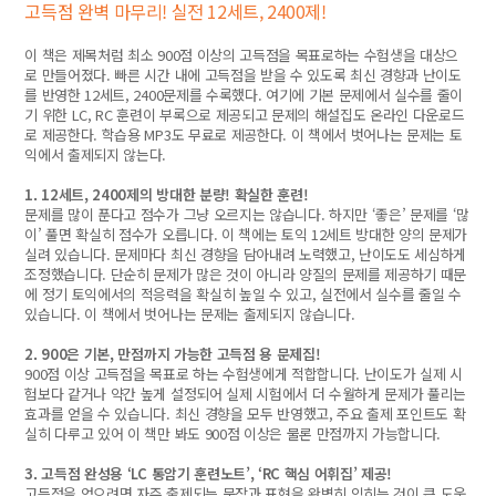
고득점 완벽 마무리! 실전 12세트, 2400제!
이 책은 제목처럼 최소 900점 이상의 고득점을 목표로하는 수험생을 대상으
로 만들어졌다. 빠른 시간 내에 고득점을 받을 수 있도록 최신 경향과 난이도
를 반영한 12세트, 2400문제를 수록했다. 여기에 기본 문제에서 실수를 줄이
기 위한 LC, RC 훈련이 부록으로 제공되고 문제의 해설집도 온라인 다운로드
로 제공한다. 학습용 MP3도 무료로 제공한다. 이 책에서 벗어나는 문제는 토
익에서 출제되지 않는다.
1. 12세트, 2400제의 방대한 분량! 확실한 훈련!
문제를 많이 푼다고 점수가 그냥 오르지는 않습니다. 하지만 ‘좋은’ 문제를 ‘많
이’ 풀면 확실히 점수가 오릅니다. 이 책에는 토익 12세트 방대한 양의 문제가
실려 있습니다. 문제마다 최신 경향을 담아내려 노력했고, 난이도도 세심하게
조정했습니다. 단순히 문제가 많은 것이 아니라 양질의 문제를 제공하기 때문
에 정기 토익에서의 적응력을 확실히 높일 수 있고, 실전에서 실수를 줄일 수
있습니다. 이 책에서 벗어나는 문제는 출제되지 않습니다.
2. 900은 기본, 만점까지 가능한 고득점 용 문제집!
900점 이상 고득점을 목표로 하는 수험생에게 적합합니다. 난이도가 실제 시
험보다 같거나 약간 높게 설정되어 실제 시험에서 더 수월하게 문제가 풀리는
효과를 얻을 수 있습니다. 최신 경향을 모두 반영했고, 주요 출제 포인트도 확
실히 다루고 있어 이 책만 봐도 900점 이상은 물론 만점까지 가능합니다.
3. 고득점 완성용 ‘LC 통암기 훈련노트’, ‘RC 핵심 어휘집’ 제공!
고득점을 얻으려면 자주 출제되는 문장과 표현을 완벽히 익히는 것이 큰 도움