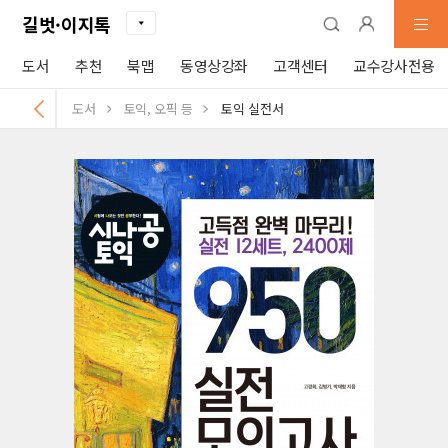
길벗·이지톡
도서
추천
북맵
동영상강좌
고객센터
교수강사전용
도서
토익, 오픽 등
토익 실전서