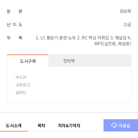
분 량
856쪽
난 이 도
고급
부 록
1. LC 통암기 훈련 노트 2. RC 핵심 어휘집 3. 해설집 4.
MP3(실전용, 복습용)
전자책
도서구매
· YES24
· 교보문고
· 알라딘
도서소개
목차
저자&기여자
자료실