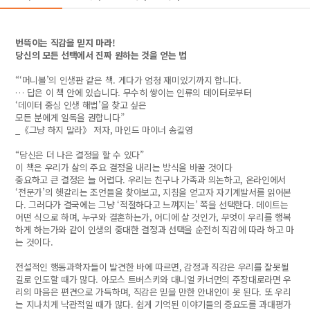
번뜩이는 직감을 믿지 마라!
당신의 모든 선택에서 진짜 원하는 것을 얻는 법
“‘머니볼’의 인생판 같은 책. 게다가 엄청 재미있기까지 합니다.
… 답은 이 책 안에 있습니다. 무수히 쌓이는 인류의 데이터로부터
‘데이터 중심 인생 해법’을 찾고 싶은
모든 분에게 일독을 권합니다”
_《그냥 하지 말라》 저자, 마인드 마이너 송길영
“당신은 더 나은 결정을 할 수 있다”
이 책은 우리가 삶의 주요 결정을 내리는 방식을 바꿀 것이다
중요하고 큰 결정은 늘 어렵다. 우리는 친구나 가족과 의논하고, 온라인에서
‘전문가’의 헷갈리는 조언들을 찾아보고, 지침을 얻고자 자기계발서를 읽어본
다. 그러다가 결국에는 그냥 ‘적절하다고 느껴지는’ 쪽을 선택한다. 데이트는
어떤 식으로 하며, 누구와 결혼하는가, 어디에 살 것인가, 무엇이 우리를 행복
하게 하는가와 같이 인생의 중대한 결정과 선택을 순전히 직감에 따라 하고 마
는 것이다.
전설적인 행동과학자들이 발견한 바에 따르면, 감정과 직감은 우리를 잘못될
길로 인도할 때가 많다. 아모스 트버스키와 대니얼 카너먼의 주장대로라면 우
리의 마음은 편견으로 가득하며, 직감은 믿을 만한 안내인이 못 된다. 또 우리
는 지나치게 낙관적일 때가 많다. 쉽게 기억된 이야기들의 중요도를 과대평가