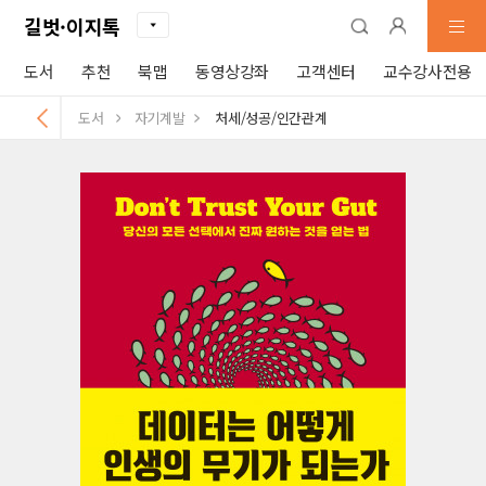
길벗·이지톡
도서
추천
북맵
동영상강좌
고객센터
교수강사전용
도서
자기계발
처세/성공/인간관계