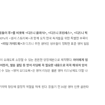
곰돌이 푸
>
를 비롯해
<
디즈니 클래식
>, <
디즈니 프린세스
>, <
디즈니 픽
00%
의
<
원서 스토리북
>
과 함께 오직 한국 독자들을 위한 특별한 부록이
한
<
리딩 가이드북
>
과 디즈니 추천 원어민 성우들이 정확한 표준 영어 발음
들이 오래도록 소장할 수 있는 튼튼한 양장제본으로 제작했다
.
아이에게 엄
어정리
,
발음 꿀팁 등 영어 리딩에 꼭 필요한 내용으로 꼭꼭 채워져 있어
 수 있는
<
영어 오디오북
>
은 영어 리딩은 물론 영어 리스닝에도 더할 나
기억력 향상에 결정적 역할을 하게 된다
.
잠들기 전
30
분 영어 인풋 골든타