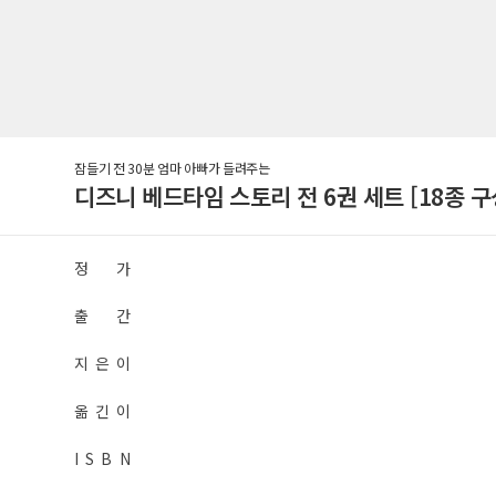
잠들기 전 30분 엄마 아빠가 들려주는
디즈니 베드타임 스토리 전 6권 세트 [18종
정 가
출 간
지 은 이
옮 긴 이
I S B N