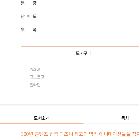
분 량
난 이 도
부 록
도서구매
· YES24
· 교보문고
· 알라딘
도서소개
목차
100년 콘텐츠 왕국 디즈니 최고의 명작 애니메이션들을 잠