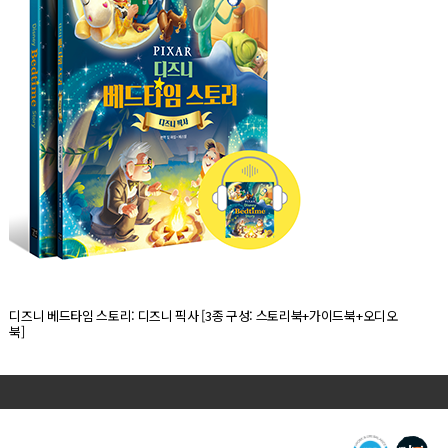
디즈니 베드타임 스토리: 디즈니 픽사 [3종 구성: 스토리북+가이드북+오디오
북]