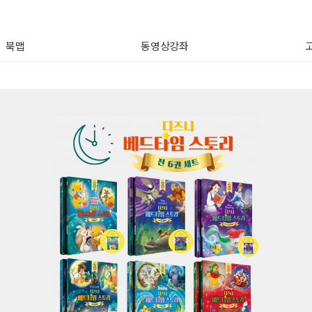
북맵
동영상강좌