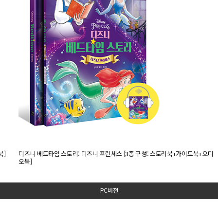
북]
디즈니 베드타임 스토리: 디즈니 프린세스 [3종 구성: 스토리북+가이드북+오디
오북]
PC버전