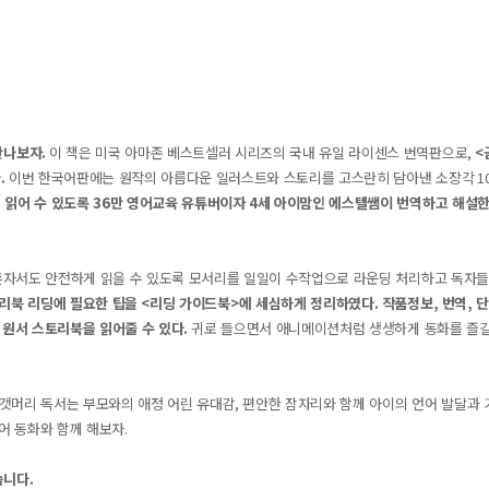
만나보자
.
이 책은 미국 아마존 베스트셀러 시리즈의 국내 유일 라이센스 번역판으로
,
<
다
.
이번 한국어판에는 원작의 아름다운 일러스트와 스토리를 고스란히 담아낸 소장각
1
 읽어 수 있도록
36
만 영어교육 유튜버이자
4
세 아이맘인 에스텔쌤이 번역하고 해설
혼자서도 안전하게 읽을 수 있도록 모서리를 일일이 수작업으로 라운딩 처리하고 독자
토리북 리딩에 필요한 팁을
<
리딩 가이드북
>
에 세심하게 정리하였다
.
작품정보
,
번역
,
단
 원서 스토리북을 읽어줄 수 있다
.
귀로 들으면서 애니메이션처럼 생생하게 동화를 즐길
갯머리 독서는 부모와의 애정 어린 유대감
,
편안한 잠자리와 함께 아이의 언어 발달과 
어 동화와 함께 해보자
.
습니다
.