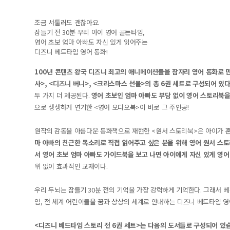
조금 서툴러도 괜찮아요
.
잠들기 전
30
분 우리 아이 영어 골든타임
,
영어 초보 엄마 아빠도 자신 있게 읽어주는
디즈니 베드타임 영어 동화
!
100
년 콘텐츠 왕국 디즈니 최고의 애니메이션들을 잠자리 영어 동화로 
사
>, <
디즈니 버니
>, <
크리스마스 선물
>
의 총
6
권 세트로 구성되어 있
두 가지 더 제공된다
.
영어 초보인 엄마 아빠도 부담 없이 영어 스토리북을
으로 생생하게 연기한
<
영어 오디오북
>
이 바로 그 주인공
!
원작의 감동을 아름다운 동화책으로 재현한
<
원서 스토리북
>
은 아이가 
마 아빠의 친근한 목소리로 직접 읽어주고 싶은 분을 위해 영어 원서 스
서 영어 초보 엄마 아빠도 가이드북을 보고 나면 아이에게 자신 있게 영어
위 없이 효과적인 교재이다
.
우리 두뇌는 잠들기
30
분 전의 기억을 가장 강력하게 기억한다
.
그래서 베
임
,
전 세계 어린이들을 꿈과 상상의 세계로 안내하는 디즈니 베드타임 영
<
디즈니 베드타임 스토리 전
6
권 세트
>
는 다음의 도서들로 구성되어 있