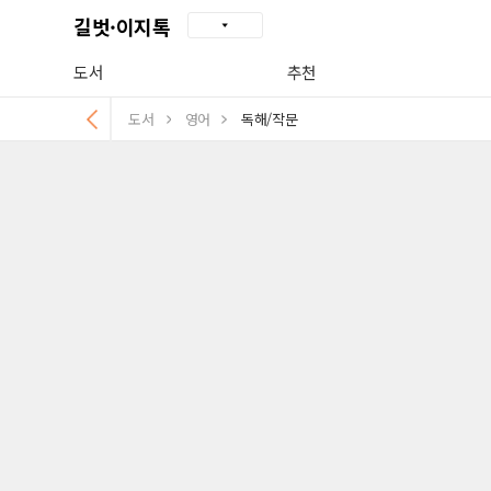
길벗·이지톡
도서
추천
도서
영어
독해/작문