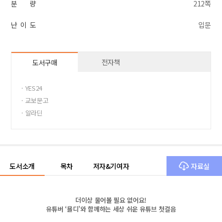
분 량
212쪽
난 이 도
입문
전자책
도서구매
· YES24
· 교보문고
· 알라딘
도서소개
목차
저자&기여자
자료실
더이상 물어볼 필요 없어요!
유튜버 ‘욜디’와 함께하는 세상 쉬운 유튜브 첫걸음