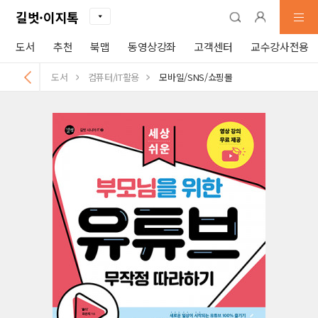
길벗·이지톡
도서
추천
북맵
동영상강좌
고객센터
교수강사전용
도서
컴퓨터/IT활용
모바일/SNS/쇼핑몰