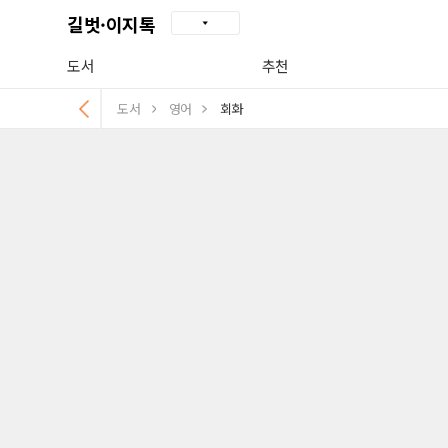
길벗·이지톡
도서
추천
도서
영어
회화