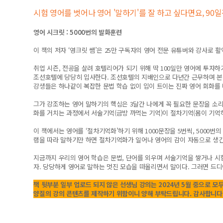
시험 영어를 벗어나 영어 '말하기'를 잘 하고 싶다면요, 90
영어 시크릿 : 5000번의 발화훈련
이 책의 저자 ‘영크릿 쌤’은 25만 구독자의 영어 전문 유튜버와 강사로 
취업 시즌, 전공을 살려 호텔리어가 되기 위해 딱 100일만 영어에 투자
조선호텔에 당당히 입사한다. 조선호텔의 지배인으로 다년간 근무하며 본
강생들은 하나같이 복잡한 문법 학습 없이 입이 트이는 진짜 영어 회화를
그가 강조하는 영어 말하기의 핵심은 3달간 나에게 꼭 필요한 문장을 소리
화를 거치는 과정에서 서술기억(금방 까먹는 기억)이 절차기억(몸이 기억
이 책에서는 영어를 ‘절차기억화’하기 위해 1000문장을 5번씩, 5000번
램을 따라 말하기만 하면 절차기억화가 일어나 영어의 감이 자동으로 생긴
지금까지 우리의 영어 학습은 문법, 단어를 외우며 서술기억을 쌓거나 시험
자. 당당하게 영어로 말하는 멋진 모습을 떠올리면서 말이다. 그러면 드디
책 뒷부분 일부 업로드 되지 않은 선생님 강의는 2024년 5월 중으로 모
양질의 강의 콘텐츠를 제작하기 위함이니 양해 부탁드립니다.
감사합니