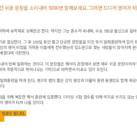
일간 쉬운 문장을 소리내어 5000번 말해보세요. 그러면 드디어 영어가 
활약하며 유학파로 오해받곤 한다. 하지만 그는 흙수저 국내파, 수능 5등급 출신으로 밑
하기로 결심한다. 그 후 100일 동안 짧고 단순한 문장들을 미친 듯이 발화훈련하여 입이
인의 영어 비법을 가까운 이들에게 전수했는데 입소문으로 찾는 사람들이 많아지며 본격
 배웠다며 극찬한다.
내어 반복 발화하는 것이다. 이 문장들은 해석의 관점에서 보면 매우 쉬운 문장이어야 한
하여 즉흥적으로 튀어나오는 기억)으로 바뀌면서 비로소 입이 트인다.
의 발화훈련을 하게 된다, 영크릿 쌤의 짧은 강의 영상과 더불어 훈련 동영상도 함께 제공
다.
을 위해 복잡한 해석 훈련에 집중했다. 더이상 시험 점수를 위해 억지로 쓰지도 않는 
어 영어가 터져 나올 것이다.
두 업로드 됩니다.
다.