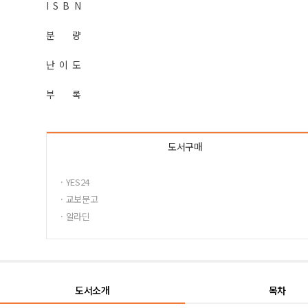
I S B N
분 량
난 이 도
부 록
도서구매
· YES24
· 교보문고
· 알라딘
도서소개
목차