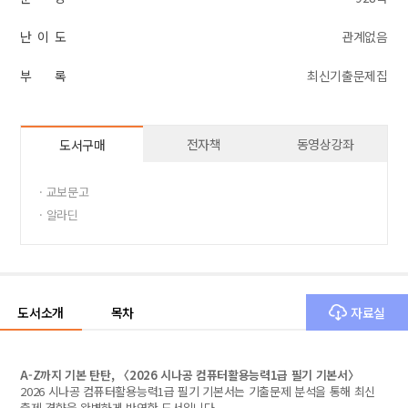
난 이 도
관계없음
부 록
최신기출문제집
전자책
동영상강좌
도서구매
· 교보문고
· 알라딘
도서소개
목차
자료실
A-Z까지 기본 탄탄, 〈2026 시나공 컴퓨터활용능력1급 필기 기본서〉
2026 시나공 컴퓨터활용능력1급 필기 기본서는 기출문제 분석을 통해 최신
출제 경향을 완벽하게 반영한 도서입니다.