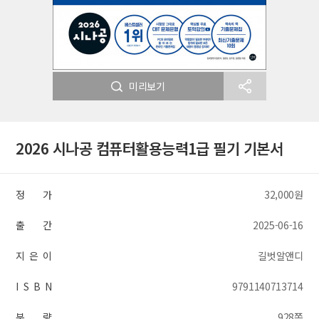
미리보기
2026 시나공 컴퓨터활용능력1급 필기 기본서
정 가
32,000원
출 간
2025-06-16
지 은 이
길벗알앤디
I S B N
9791140713714
분 량
928쪽