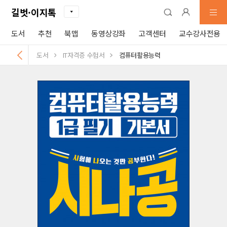
길벗·이지톡
도서
추천
북맵
동영상강좌
고객센터
교수강사전용
도서
IT자격증 수험서
컴퓨터활용능력